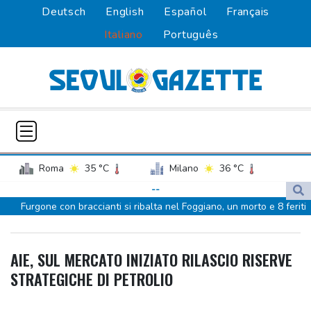
Deutsch
English
Español
Français
Italiano
Português
Roma
35 °C
Milano
36 °C
Palermo
31 °C
Venezia
34 °C
--
Furgone con braccianti si ribalta nel Foggiano, un morto e 8 feriti
Napoli
33 °C
Figc 'nessun conflitto di interessi per Bianchedi, ruolo di mera
rappresentanza'
AIE, SUL MERCATO INIZIATO RILASCIO RISERVE
L'Ia che modula le emozioni umane in 'Aeternum' di Jordan River
STRATEGICHE DI PETROLIO
Esce il 27 agosto 'Marco Bellocchio: La porta della Realtà'
firmato da Fabio Lovino