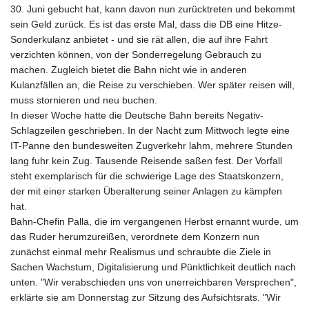
30. Juni gebucht hat, kann davon nun zurücktreten und bekommt
sein Geld zurück. Es ist das erste Mal, dass die DB eine Hitze-
Sonderkulanz anbietet - und sie rät allen, die auf ihre Fahrt
verzichten können, von der Sonderregelung Gebrauch zu
machen. Zugleich bietet die Bahn nicht wie in anderen
Kulanzfällen an, die Reise zu verschieben. Wer später reisen will,
muss stornieren und neu buchen.
In dieser Woche hatte die Deutsche Bahn bereits Negativ-
Schlagzeilen geschrieben. In der Nacht zum Mittwoch legte eine
IT-Panne den bundesweiten Zugverkehr lahm, mehrere Stunden
lang fuhr kein Zug. Tausende Reisende saßen fest. Der Vorfall
steht exemplarisch für die schwierige Lage des Staatskonzern,
der mit einer starken Überalterung seiner Anlagen zu kämpfen
hat.
Bahn-Chefin Palla, die im vergangenen Herbst ernannt wurde, um
das Ruder herumzureißen, verordnete dem Konzern nun
zunächst einmal mehr Realismus und schraubte die Ziele in
Sachen Wachstum, Digitalisierung und Pünktlichkeit deutlich nach
unten. "Wir verabschieden uns von unerreichbaren Versprechen",
erklärte sie am Donnerstag zur Sitzung des Aufsichtsrats. "Wir