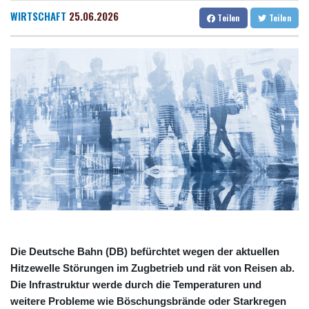
Trump spricht nach Ballsaal-Urteil von "nationaler Schande"
Dresden
13 °C
Wien
23 °C
WIRTSCHAFT
25.06.2026
Teilen
Teilen
Abholzung im Amazonas auf niedrigstem Stand seit einem
Salzburg
18 °C
Jahrzehnt
Baden-Baden
14 °C
Frei: Über Beteiligung an AfD-Regierung entscheidet nicht CDU
in Sachsen-Anhalt
US-Senat stimmt für umfassendes Sanktionspaket gegen
Russland
"Rente mit 63": Unionsfraktionschef Frei offen für Härtefall- und
Übergangslösungen
Ceuta-Andrang: EU fordert von Meta und Tiktok Vorgehen gegen
Falschinformationen
Rechter Hardliner De la Espriella als Kolumbiens Präsident
vereidigt
Die Deutsche Bahn (DB) befürchtet wegen der aktuellen
Hitzewelle Störungen im Zugbetrieb und rät von Reisen ab.
Die Infrastruktur werde durch die Temperaturen und
weitere Probleme wie Böschungsbrände oder Starkregen