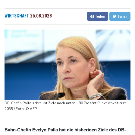
Bericht: EU importiert wieder mehr Flüssiggas aus Russland
Dresden
14 °C
Wien
22 °C
Militärverwaltung: Mindestens drei Tote durch russische Angriffe
Salzburg
19 °C
WIRTSCHAFT
25.06.2026
Teilen
Teilen
in Region Kiew
Baden-Baden
13 °C
BUND kritisiert Lockerung von Sonntagsfahrverbot für Lkw - BDI
begrüßt es
Kolumbien: Neuer Präsident kündigt "unermüdlichen" Kampf
gegen Drogengewalt an
BUND kritisiert Lockerung von Sonn- und Feiertagsfahrverbot für
Lastwagen
DB-Chefin Palla schraubt Ziele nach unten - 80 Prozent Pünktlichkeit erst
2035 / Foto: © AFP
Bahn-Chefin Evelyn Palla hat die bisherigen Ziele des DB-