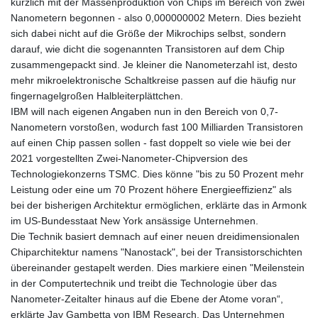
kürzlich mit der Massenproduktion von Chips im Bereich von zwei
Nanometern begonnen - also 0,000000002 Metern. Dies bezieht
sich dabei nicht auf die Größe der Mikrochips selbst, sondern
darauf, wie dicht die sogenannten Transistoren auf dem Chip
zusammengepackt sind. Je kleiner die Nanometerzahl ist, desto
mehr mikroelektronische Schaltkreise passen auf die häufig nur
fingernagelgroßen Halbleiterplättchen.
IBM will nach eigenen Angaben nun in den Bereich von 0,7-
Nanometern vorstoßen, wodurch fast 100 Milliarden Transistoren
auf einen Chip passen sollen - fast doppelt so viele wie bei der
2021 vorgestellten Zwei-Nanometer-Chipversion des
Technologiekonzerns TSMC. Dies könne "bis zu 50 Prozent mehr
Leistung oder eine um 70 Prozent höhere Energieeffizienz" als
bei der bisherigen Architektur ermöglichen, erklärte das in Armonk
im US-Bundesstaat New York ansässige Unternehmen.
Die Technik basiert demnach auf einer neuen dreidimensionalen
Chiparchitektur namens "Nanostack", bei der Transistorschichten
übereinander gestapelt werden. Dies markiere einen "Meilenstein
in der Computertechnik und treibt die Technologie über das
Nanometer-Zeitalter hinaus auf die Ebene der Atome voran“,
erklärte Jay Gambetta von IBM Research. Das Unternehmen