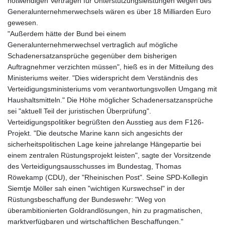
notwendigen Verträgen für Unterstützungsleistungen wegen des
Generalunternehmerwechsels wären es über 18 Milliarden Euro
gewesen.
"Außerdem hätte der Bund bei einem
Generalunternehmerwechsel vertraglich auf mögliche
Schadenersatzansprüche gegenüber dem bisherigen
Auftragnehmer verzichten müssen", hieß es in der Mitteilung des
Ministeriums weiter. "Dies widerspricht dem Verständnis des
Verteidigungsministeriums vom verantwortungsvollen Umgang mit
Haushaltsmitteln." Die Höhe möglicher Schadenersatzansprüche
sei "aktuell Teil der juristischen Überprüfung".
Verteidigungspolitiker begrüßten den Ausstieg aus dem F126-
Projekt. "Die deutsche Marine kann sich angesichts der
sicherheitspolitischen Lage keine jahrelange Hängepartie bei
einem zentralen Rüstungsprojekt leisten", sagte der Vorsitzende
des Verteidigungsausschusses im Bundestag, Thomas
Röwekamp (CDU), der "Rheinischen Post". Seine SPD-Kollegin
Siemtje Möller sah einen "wichtigen Kurswechsel" in der
Rüstungsbeschaffung der Bundeswehr: "Weg von
überambitionierten Goldrandlösungen, hin zu pragmatischen,
marktverfügbaren und wirtschaftlichen Beschaffungen."