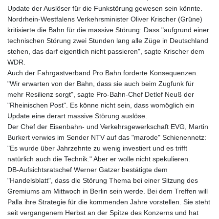
Update der Auslöser für die Funkstörung gewesen sein könnte.
Nordrhein-Westfalens Verkehrsminister Oliver Krischer (Grüne)
kritisierte die Bahn für die massive Störung: Dass "aufgrund einer
technischen Störung zwei Stunden lang alle Züge in Deutschland
stehen, das darf eigentlich nicht passieren", sagte Krischer dem
WDR.
Auch der Fahrgastverband Pro Bahn forderte Konsequenzen.
"Wir erwarten von der Bahn, dass sie auch beim Zugfunk für
mehr Resilienz sorgt", sagte Pro-Bahn-Chef Detlef Neuß der
"Rheinischen Post". Es könne nicht sein, dass womöglich ein
Update eine derart massive Störung auslöse.
Der Chef der Eisenbahn- und Verkehrsgewerkschaft EVG, Martin
Burkert verwies im Sender NTV auf das "marode" Schienennetz:
"Es wurde über Jahrzehnte zu wenig investiert und es trifft
natürlich auch die Technik." Aber er wolle nicht spekulieren.
DB-Aufsichtsratschef Werner Gatzer bestätigte dem
"Handelsblatt", dass die Störung Thema bei einer Sitzung des
Gremiums am Mittwoch in Berlin sein werde. Bei dem Treffen will
Palla ihre Strategie für die kommenden Jahre vorstellen. Sie steht
seit vergangenem Herbst an der Spitze des Konzerns und hat