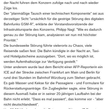
der Nacht fuhren dem Konzern zufolge nach und nach wieder
Züge los.
Der "planmäßige Tausch einer technischen Komponente" sei aus
derzeitiger Sicht "ursächlich für die gestrige Störung des digitalen
Bahnfunks GSM-R", erklärte der Vorstandsvorsitzende der
Infrastruktursparte des Konzerns, Philipp Nagl. "Wie es dadurch
genau zu der Störung kam, analysieren wir nun mit höchster
Priorität."
Die bundesweite Störung führte vielerorts zu Chaos, viele
Reisende saßen fest. Die Bahn kündigte in der Nacht an, Taxi-
und Hotelgutscheine auszugeben. "Dort, wo es möglich ist,
werden Aufenthaltszüge zur Verfügung gestellt."
Unter anderem wurde laut dem Bericht einer AFP-Reporterin ein
ICE auf der Strecke zwischen Frankfurt am Main und Berlin für
rund drei Stunden im Bahnhof Würzburg zum Stehen gebracht.
Es gab Wasser und Kekse für die Passagiere - und Formulare für
Rückerstattungsanträge. Ein Zugbegleiter sagte, eine Störung in
diesem Ausmaß habe er in seiner 20-jährigen Laufbahn bei der
Bahn nicht erlebt. "Dass es mal passiert", das komme vor - "aber
nicht deutschlandweit".