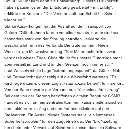
Um 00.50 Uhr kam dann die Entwarnung: "Unsere IT-Experten
haben pausenlos an der Entstörung gearbeitet - mit Erfolg",
erklärte der Konzern. "Der Verkehr läuft nun Schritt für Schritt
wieder an."
Starke Auswirkungen hat der Ausfall auf den Transport von
Gütern. "Güterbahnen fahren vor allem nachts, darum sind sie
besonders stark von der Störung betroffen", erklärte die
Geschäftsführerin des Verbands Die Güterbahnen, Neele
Wesseln, am Mittwochvormittag. "Seit Mitternacht rollen zwar
vereinzelt wieder Züge. Circa die Hälfte unserer Güterzüge steht
aber verteilt im Land und an den Grenzen noch immer still."
Laut Wesseln ist die Lage "extrem angespannt", da Güter-, Nah-
und Fernverkehr gleichzeitig auf die Weiterfahrt warteten. "Es
wird Tage dauern, diesen Logistikstau abzuarbeiten", fuhr sie fort.
Von der Bahn erwarte der Verband nun "lückenlose Aufklärung".
Bei dem von der Störung betroffenen digitalen Bahnfunk GSMR
handelt es sich um ein zentrales Kommunikationsmittel zwischen
den Lokführern im Zug und den Fahrdienstleitern auf den
Stellwerken. Ein Ausfall dieses Systems stelle "ein immenses
Sicherheitsproblem" für den Zugbetrieb dar. Die "Bild"-Zeitung
berichete unter Verweis auf Sicherheitskreise, dass ein Software-