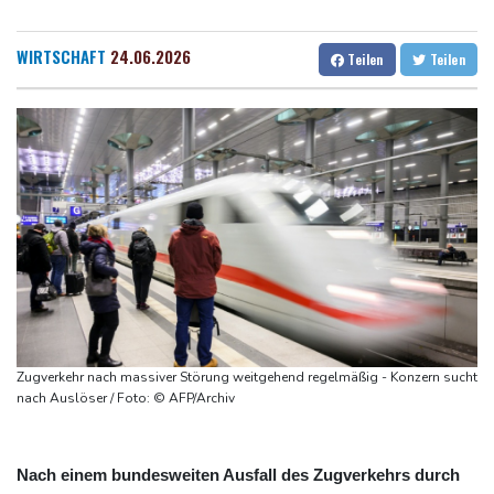
Ein Viertel der Reisenden in Deutschland lässt sich Ziele von der
Dresden
25 °C
Wien
29 °C
KI vorschlagen
Salzburg
26 °C
WIRTSCHAFT
24.06.2026
Teilen
Teilen
Norwegens Fußball-Verband fordert Infantinos Rücktritt
Baden-Baden
24 °C
Verurteilte Linksextremistin: Bundesgerichtshof bestätigt
Beugehaft für Lina E.
Verweigerter Dopingtest: NADA will Vierjahressperre für Ansah
Medien: Türkischer Präsident Erdogan zu Dreiergipfel in Saudi-
Arabien eingetroffen
Deutsche Industrieproduktion zeigt sich widerstandsfähig -
Rekordstand bei Exporten
Weniger Falschgeld im ersten Halbjahr im Umlauf
Zugverkehr nach massiver Störung weitgehend regelmäßig - Konzern sucht
nach Auslöser / Foto: © AFP/Archiv
Nach einem bundesweiten Ausfall des Zugverkehrs durch