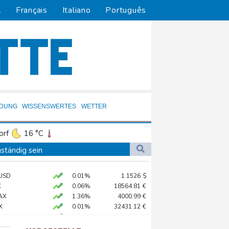
l
Français
Italiano
Português
LDUNG
WISSENSWERTES
WETTER
orf
16 °C
Dortmund
15 °C
ständig sein
6 °C
Flensburg
13 °C
chaft
USD
0.01%
1.1526
$
24 °C
X
0.06%
18564.81
€
ündigt Vergeltung an
AX
1.36%
4000.99
€
X
0.01%
32431.12
€
0.05%
26140.13
€
digt Vergeltung an
 STOXX 50
0.39%
6502.56
€