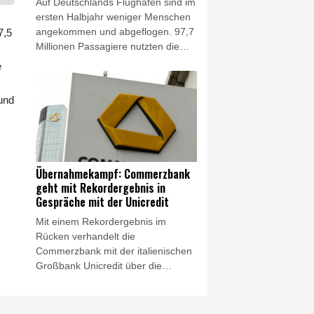
Auf Deutschlands Flughäfen sind im
Niedrigwasser.
ersten Halbjahr weniger Menschen
angekommen und abgeflogen. 97,7
7,5
Millionen Passagiere nutzten die
Flughäfen und damit 0,8 Prozent
e
weniger als im Vorjahreszeitraum,
teilte der Bundesverband der
und
Deutschen Luftverkehrswirtschaft
(BDL) am Donnerstag mit. Zugleich
sei das Sitzplatzangebot für Flüge
ab Deutschland um ein Prozent
gesunken, das entspreche 85
Übernahmekampf: Commerzbank
Prozent des Niveaus vor der
geht mit Rekordergebnis in
Coronapandemie.
Gespräche mit der Unicredit
Mit einem Rekordergebnis im
Rücken verhandelt die
Commerzbank mit der italienischen
Großbank Unicredit über die
geplante Übernahme. Dazu "haben
wir Gespräche aufgenommen",
sagte Commerzbank-Chefin Bettina