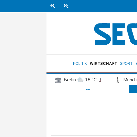
POLITIK
WIRTSCHAFT
SPORT
Berlin
18 °C
Münch
--
Frankfurt am Main
18 °C
Hannover
16 °C
Kö
Rostock
17 °C
Stut
Salzburg
20 °C
Ba