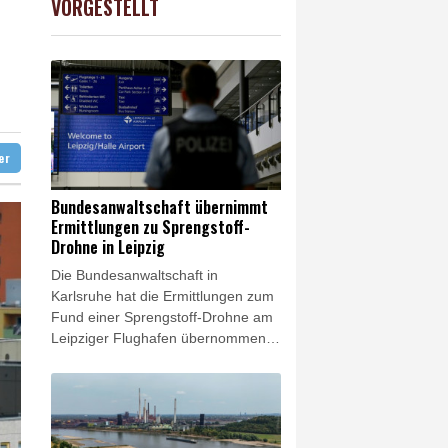
VORGESTELLT
preis
0.1%
4304
$
amaskus
diert
ter
Bundesanwaltschaft übernimmt
Ermittlungen zu Sprengstoff-
Drohne in Leipzig
Die Bundesanwaltschaft in
Karlsruhe hat die Ermittlungen zum
Fund einer Sprengstoff-Drohne am
Leipziger Flughafen übernommen.
Es bestehe der Verdacht des
versuchten Herbeiführens einer
Sprengstoffexplosion und des
gefährlichen Eingriffs in den
Luftverkehr, erklärte die