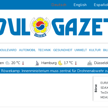
Deutsch
English
Españo
BOULEVARD
AUTOMOBIL
TECHNIK
GESUNDHEIT
UMWELT
KULTUR
BI
en
20 °C
Hamburg
17 °C
Düsseld
Potsdam
18 °C
Leipzig
17 °C
Röwekamp: Innenministerium muss zentral für Drohnenabwehr zu
ln
17 °C
Kiel
16 °C
Bremen
1
Trump unternimmt neuen Vorstoß im Streit um US-Staatsbürgers
EUR/
tgart
18 °C
Dresden
21 °C
Wien
Erdogan reist zu Dreier-Gipfel mit Pakistan nach Saudi-Arabien
Börse
SDA
den-Baden
15 °C
58 Soldaten im Jemen bei Huthi-Angriffen getötet - Regierung k
TecD
MDA
UEFA hält an FIFA-Boykott fest - CAF hält zu Infantino
DAX
Jemen: 38 Soldaten bei Huthi-Angriffen getötet - Regierung kün
Euro