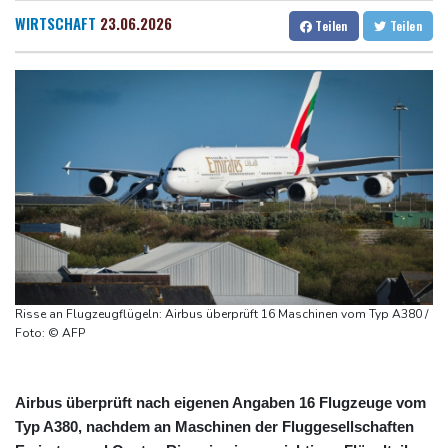
Höhere Trassenpreise: Länder drohen mit Klage
Dresden
30 °C
Wien
33 °C
WIRTSCHAFT
23.06.2026
Teilen
Teilen
RWE gibt Offshore-Windparkprojekte in den USA auf
Salzburg
22 °C
Mindestens 38 Soldaten bei Angriffen im Jemen getötet - Huthis
Baden-Baden
23 °C
reklamieren Attacke
UEFA hält an FIFA-Boykott fest
Niedrigwasser: Bilger für Aussetzung von Sonn- und
Feiertagsfahrverbot für Lkw
Millionendeal perfekt: Diomande wechselt nach Madrid
Risse an Flugzeugflügeln: Airbus überprüft 16 Maschinen vom Typ A380 /
Foto: © AFP
Airbus überprüft nach eigenen Angaben 16 Flugzeuge vom
Typ A380, nachdem an Maschinen der Fluggesellschaften