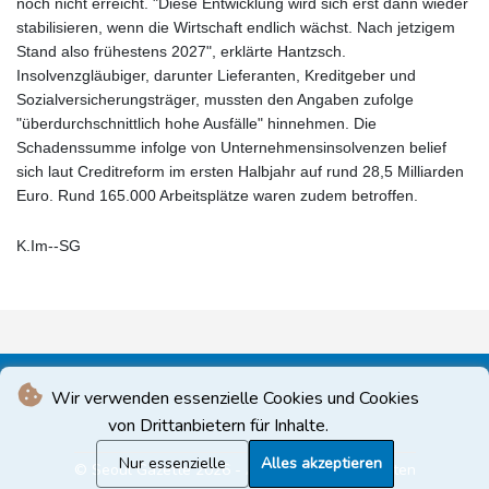
noch nicht erreicht. "Diese Entwicklung wird sich erst dann wieder
stabilisieren, wenn die Wirtschaft endlich wächst. Nach jetzigem
Stand also frühestens 2027", erklärte Hantzsch.
Insolvenzgläubiger, darunter Lieferanten, Kreditgeber und
Sozialversicherungsträger, mussten den Angaben zufolge
"überdurchschnittlich hohe Ausfälle" hinnehmen. Die
Schadenssumme infolge von Unternehmensinsolvenzen belief
sich laut Creditreform im ersten Halbjahr auf rund 28,5 Milliarden
Euro. Rund 165.000 Arbeitsplätze waren zudem betroffen.
K.Im--SG
Wir verwenden essenzielle Cookies und Cookies
von Drittanbietern für Inhalte.
Nur essenzielle
Alles akzeptieren
© Seoul Gazette 2026 - Alle Rechte vorbehalten