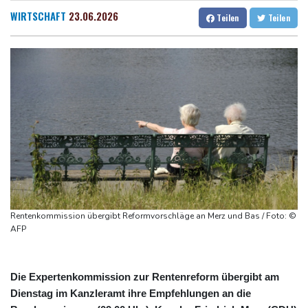
Gesamtführung
Dresden
26 °C
Wien
29 °C
WIRTSCHAFT
23.06.2026
Teilen
Teilen
Drohne explodiert an der Grenze zwischen Rumänien und
Salzburg
29 °C
Bulgarien nahe Gaspipeline
Baden-Baden
27 °C
Lionel Messi trauert um seinen Vater
Absturz von Ultraleichtflugzeug: 72-jähriger Pilot stirbt in Baden-
Württemberg
Selenskyj warnt in Belgrad vor Folgen russischer Angriffe für
den Winter
Drohnen über Bundeswehrstandort in Nordrhein-Westfalen
gesichtet
Ungarns Regierungspartei nominiert Ex-Gerichtspräsidenten
Rentenkommission übergibt Reformvorschläge an Merz und Bas / Foto: ©
Baka als Staatschef
AFP
Die Expertenkommission zur Rentenreform übergibt am
Dienstag im Kanzleramt ihre Empfehlungen an die