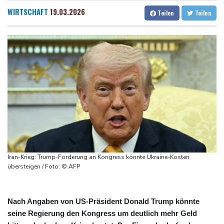
Millionendeal perfekt: Diomande wechselt nach Madrid
Dresden
31 °C
Wien
35 °C
WIRTSCHAFT
19.03.2026
Teilen
Teilen
US-Republikaner wollen früheren Corona-Berater Fauci vor
Salzburg
22 °C
Gericht stellen lassen
Baden-Baden
23 °C
Forlán wird Nationaltrainer in Uruguay
Böden in Deutschland ähnlich trocken wie in Dürrejahren 2018
und 2022
Mutter mit 71 Stichen getötet und Leiche zerstückelt: Mann muss
in Psychiatrie
Nach Ausweisung von Journalistin: Russland wirft Frankreich
"politische Verfolgung" vor
Iran-Krieg: Trump-Forderung an Kongress könnte Ukraine-Kosten
übersteigen / Foto: © AFP
Nach Angaben von US-Präsident Donald Trump könnte
seine Regierung den Kongress um deutlich mehr Geld