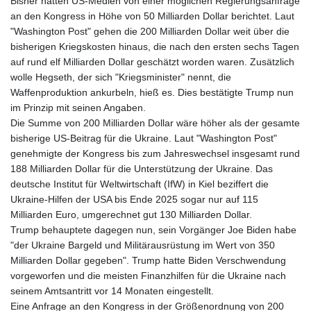
Bisher hatten US-Medien von einer möglichen Regierungsanfrage
an den Kongress in Höhe von 50 Milliarden Dollar berichtet. Laut
"Washington Post" gehen die 200 Milliarden Dollar weit über die
bisherigen Kriegskosten hinaus, die nach den ersten sechs Tagen
auf rund elf Milliarden Dollar geschätzt worden waren. Zusätzlich
wolle Hegseth, der sich "Kriegsminister" nennt, die
Waffenproduktion ankurbeln, hieß es. Dies bestätigte Trump nun
im Prinzip mit seinen Angaben.
Die Summe von 200 Milliarden Dollar wäre höher als der gesamte
bisherige US-Beitrag für die Ukraine. Laut "Washington Post"
genehmigte der Kongress bis zum Jahreswechsel insgesamt rund
188 Milliarden Dollar für die Unterstützung der Ukraine. Das
deutsche Institut für Weltwirtschaft (IfW) in Kiel beziffert die
Ukraine-Hilfen der USA bis Ende 2025 sogar nur auf 115
Milliarden Euro, umgerechnet gut 130 Milliarden Dollar.
Trump behauptete dagegen nun, sein Vorgänger Joe Biden habe
"der Ukraine Bargeld und Militärausrüstung im Wert von 350
Milliarden Dollar gegeben". Trump hatte Biden Verschwendung
vorgeworfen und die meisten Finanzhilfen für die Ukraine nach
seinem Amtsantritt vor 14 Monaten eingestellt.
Eine Anfrage an den Kongress in der Größenordnung von 200