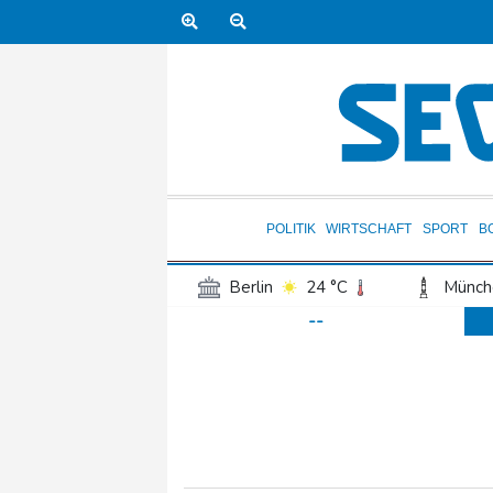
POLITIK
WIRTSCHAFT
SPORT
B
Berlin
24 °C
Münch
--
Frankfurt am Main
28 °C
Hannover
22 °C
Kö
Rostock
21 °C
Stut
Salzburg
28 °C
Ba