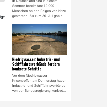
In Deutschland sind in diesem
kommenden Tagen nicht an.
Sommer bereits fast 12.000
Menschen an den Folgen von Hitze
gestorben. Bis zum 26. Juli gab es
lge
bundesweit schätzungsweise
11.900 Hitzetote, wie aus dem am
Donnerstag in Berlin veröffentlichten
Wochenbericht des Robert-Koch-
Instituts (RKI) hervorgeht. Der
bisher höchste Wert wurde zuletzt
im Jahr 2018 bei geschätzt 8900
hitzebedingten Sterbefällen
Niedrigwasser: Industrie- und
registriert.
Schifffahrtsverbände fordern
konkrete Schritte
Vor dem Niedrigwasser-
Krisentreffen am Donnerstag haben
Industrie- und Schifffahrtsverbände
von der Bundesregierung konkrete
Schritte gefordert. "Die
Niedrigwasser-Konferenz in Bonn
muss den Startschuss für die