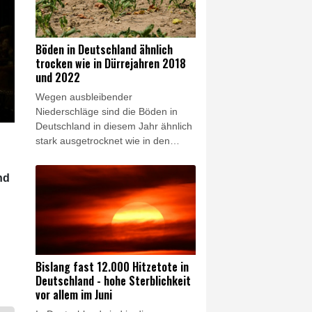
Angesichts der aktuellen Situation
gehe es auch um "kurzfristige
Maßnahmen wie die Aussetzung
Böden in Deutschland ähnlich
des Sonn- und Feiertagsfahrverbots
trocken wie in Dürrejahren 2018
für Lkw", sagte Bilger am
und 2022
Donnerstag nach einem
Wegen ausbleibender
Spitzengespräch mit
Niederschläge sind die Böden in
Wirtschaftsvertretern in Bonn. Er
Deutschland in diesem Jahr ähnlich
werde "sehr kurzfristig mit den
stark ausgetrocknet wie in den
Länderverkehrsministern darüber
Dürrejahren 2018 und 2022. Im
sprechen".
Süden ist der Untergrund verbreitet
nd
sogar noch trockener als in diesen
beiden Jahren, wie der Deutsche
Wetterdienst (DWD) am Donnerstag
in Offenbach mitteilte. Dort werde
die Lage für Natur und
Landwirtschaft "zunehmend
Bislang fast 12.000 Hitzetote in
kritisch". Flächendeckende
Deutschland - hohe Sterblichkeit
Niederschläge deuten sich dem
vor allem im Juni
DWD zufolge auch in den