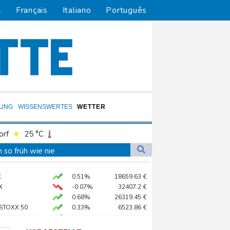
l
Français
Italiano
Português
DUNG
WISSENSWERTES
WETTER
orf
25 °C
Dortmund
25 °C
so früh wie nie
3 °C
Flensburg
23 °C
en Druck
X
0.51%
18659.63
€
28 °C
 Recyclinganlage in Rotterdam
X
-0.07%
32407.2
€
verbot für Lkw
0.68%
26319.45
€
 STOXX 50
0.33%
6523.86
€
AX
1.67%
4068.78
€
Electric AWD: Zugkraft für den Wohnwagen
preis
2.28%
4399.7
$