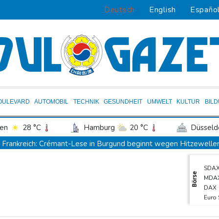
Deutsch
English
Españo
OULEVARD
AUTOMOBIL
TECHNIK
GESUNDHEIT
UMWELT
KULTUR
BIL
en
28 °C
Hamburg
20 °C
Düsseld
Potsdam
23 °C
Leipzig
24 °C
Frankreich: Crémant-Lese in Burgund beginnt wegen Hitzewellen 
ln
25 °C
Kiel
21 °C
Bremen
2
Europas Automarkt wächst, doch der E-Auto-Boom verschärft d
SDA
tgart
29 °C
Dresden
26 °C
Wien
Klinsmann über Horror-Verletzung: "Ich hatte Glück"
Brand in
Börse
MDA
den-Baden
26 °C
Verkehrsminister Bilger verteidigt Aussetzung von Sonntagsfahr
DAX
Euro
Maextro S800: Chinas Luxusangriff auf Maybach und S-Klasse
TecD
Leverkusen verlängert mit Carro und Rolfes
Opel Grandland 
Gold