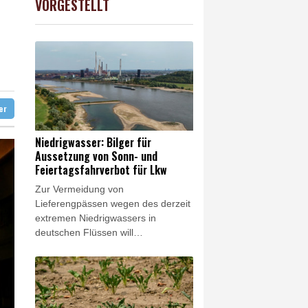
VORGESTELLT
USD
0.32%
1.1562
$
ter
Niedrigwasser: Bilger für
Aussetzung von Sonn- und
Feiertagsfahrverbot für Lkw
Zur Vermeidung von
Lieferengpässen wegen des derzeit
extremen Niedrigwassers in
deutschen Flüssen will
Bundesverkehrsminister Steffen
Bilger (CDU) rasch dafür sorgen,
dass wichtige Güter zeitweilig
vermehrt über die Straße
transportiert werden können.