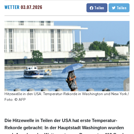
Gewaltverbrechen an 19-Jähriger: Mordanklage gegen
Dresden
33 °C
Wien
33 °C
WETTER
03.07.2026
Teilen
Teilen
Jugendlichen in Mannheim
Salzburg
32 °C
FC Bayern: Saibari erstmals im Training
Baden-Baden
25 °C
Schwimm-EM: Starker Start für Märtens
Uefa und zwei weitere Fußballdachverbände erhöhen mit Brief
Druck auf Infantino
Wegen Patientenmorden verurteilter Krankenpfleger: Rund 140
weitere Verdachtsfälle
13 Tote bei ukrainischem Drohnenangriff in Zentralrussland
Leichtathletik-EM: Starke Mabry erreicht Finale als Beste
Hitzewelle in den USA: Temperatur-Rekorde in Washington und New York /
Foto: © AFP
Die Hitzewelle in Teilen der USA hat erste Temperatur-
Rekorde gebracht: In der Hauptstadt Washington wurden