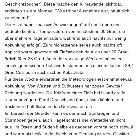
Geschichtsbücher". Diese mache den Klimawandel sichtbar,
erklärten sie am Montag. "Was früher Ausnahme war, häuft sich
zunehmend".
Die Hitze habe "massive Auswirkungen" auf das Leben und
bedeute konkret "Temperaturen von mindestens 30 Grad, die
über mehrere Tage anhalten, während auch nachts nur wenig
Abkühlung erfolgt". Zum Monatsende sei es auch nachts oft
tropisch warm gewesen mit Tiefstwerten deutlich über 20 Grad,
örtlich über 25 Grad. Auch der vorläufige Wert des höchsten
jemals gemessenen Tiefstwerts stamme aus diesem Juni mit 29,4
Grad Celsius im sächsischen Kubschütz.
Für diese Woche erwarteten die Meteorologen erst einmal etwas
Abkühlung. Von Westen und Südwesten her zogen Gewitter
Richtung Nordosten. Die Kaltfront eines Tiefs bei Island greife
"nur sehr zögernd" auf Deutschland über, etwas kühlere und
trockenere Luft fließe in den Nordwesten ein.
Im Bereich der Gewitter kann es demnach Starkregen und
Sturmböen geben, auch Hagel schloss der Wetterdienst nicht
aus. Im Osten und Süden bleibe es dagegen vorerst noch schwül
und warm bis heiß. In der Nacht zum Dienstag wurden Gewitter