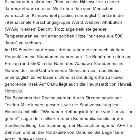
Klimaexperten alarmiert. "Eine solche Hitzewelle zu dieser
Jahreszeit wäre in einer Welt ohne den vom Menschen
verursachten Klimawandel praktisch unmöglich", erklärte die
internationale Forschungsgruppe World Weather Attribution
(WWA) in einem Bericht. Trotz allgemein steigender
Temperaturen sei mit einer solchen Hitze "nur etwa alle 500
Jahre" zu rechnen.
Im US-Bundesstaat Hawaii drohte unterdessen nach starken
Regenfällen ein Staudamm zu brechen. Die Behörden riefen am
Freitag rund 5500 in der Nähe des Wahiawa-Staudamms im
Norden der Insel Oahu lebende Menschen auf, das Gebiet
unverzüglich zu verlassen. Oahu ist die drittgrößte zu Hawaii
gehörende Insel. Auf Oahu liegt auch die Hauptstadt von Hawaii,
Honolulu.
Die Bewohner der Region wurden durch Sirenen sowie per
Telefon-Mitteilungen gewarnt, wie die Stadtverwaltung von
Honolulu mitteilte. "Wir haben Rettungskräfte, die von Tür zu Tür
gehen", sagte der stellvertretende Kommunikationsleiter der
Stadtverwaltung, Ian Scheuring, der Nachrichtenagentur AFP. Im
Zentrum und an der Nordküste von Oahu sei die Lage "sehr
ernst", fügte er hinzu.