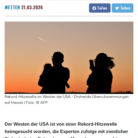
Industrie begrüßt sie
Dresden
28 °C
Wien
30 °C
WETTER
21.03.2026
Teilen
Teilen
US-Senat bestätigt mit knapper Mehrheit Trumps umstrittenen
Salzburg
30 °C
Justizminister Blanche
Baden-Baden
28 °C
Schwimm-EM: Schmidbauer verliert Titel, Halbisch gewinnt
Bronze
Frankreich: Crémant-Lese in Burgund beginnt wegen Hitzewellen
so früh wie nie
Europas Automarkt wächst, doch der E-Auto-Boom verschärft
den Druck
Klinsmann über Horror-Verletzung: "Ich hatte Glück"
Rekord-Hitzewelle im Westen der USA - Drohende Überschwemmungen
auf Hawaii / Foto: © AFP
Der Westen der USA ist von einer Rekord-Hitzewelle
heimgesucht worden, die Experten zufolge mit ziemlicher