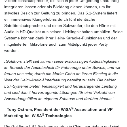
Vollbereichslautsprecher, die sich in jeder Umgebung unauffällig
integrieren lassen oder als Blickfang dienen können, um ihr
stilvolles Design zur Geltung zu bringen. Das 5.1-System liefert
ein immersives Klangerlebnis durch fünf identische
Satellitenlautsprecher und einen Subwoofer, die den Hörer mit
Audio in HD-Qualität aus seinen Lieblingsinhalten umhüllen. Beide
Systeme können dank ihrer Heim-Karaoke-Funktionen und der
mitgelieferten Mikrofone auch zum Mittelpunkt jeder Party
werden.
„Goldhorn stellt seit Jahren seine erstklassigen Audiofähigkeiten
im Bereich der Audiotechnik für Fahrzeuge unter Beweis, und wir
freuen uns sehr, durch die Marke Goho an ihrem Einstieg in die
Welt der Heim-Audio-Unterhaltung beteiligt zu sein. Die beiden
LS7-Systeme bieten Vielseitigkeit und herausragende Leistung
und sind damit hervorragende Lösungen für eine Vielzahl von
Anwendungsfällen im eigenen Zuhause und darüber hinaus."
®
- Tony Ostrom, President der WiSA
Association und VP
®
Marketing bei WiSA
Technologies
Die Goldhorn LS7-Systeme werden in China vertrieben und sind