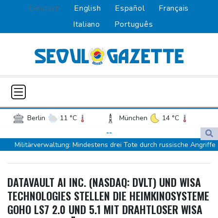
Deutsch
English
Español
Français
Italiano
Português
Berlin
11 °C
München
14 °C
Hamburg
10 °C
Düsseldorf
14 °C
--
Militärverwaltung: Mindestens drei Tote durch russische Angriffe
Frankfurt am Main
15 °C
in Region Kiew
Potsdam
12 °C
Leipzig
11 °C
BUND kritisiert Lockerung von Sonntagsfahrverbot für Lkw - BDI
Dortmund
12 °C
Hannover
13 °C
DATAVAULT AI INC. (NASDAQ: DVLT) UND WISA
begrüßt es
Köln
13 °C
Kiel
10 °C
TECHNOLOGIES STELLEN DIE HEIMKINOSYSTEME
Kolumbien: Neuer Präsident kündigt "unermüdlichen" Kampf
Bremen
13 °C
Flensburg
9 °C
GOHO LS7 2.0 UND 5.1 MIT DRAHTLOSER WISA
gegen Drogengewalt an
Rostock
11 °C
Stuttgart
15 °C