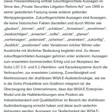
Diese Pressemitteilung enthält zukunftsgerichtete Aussagen im
Sinne des „Private Securities Litigation Reform Act" von 1995 in
seiner geänderten Fassung sowie anderer geltender
Wertpapiergesetze. Zukunftsgerichtete Aussagen sind Aussagen,
die keine historischen Fakten darstellen und durch Wörter wie
„glauben", „könnte", „wird", „schätzen", „fortsetzen", „annehmen",
„beabsichtigen", „erwarten", „sollte", „würde", „planen",
„vorhersagen", „potenziell", „scheinen", „anstreben", „zukünftig",
„Ausblick", „positioniert" oder Variationen solcher Wörter oder
Ausdrücke mit ähnlicher Bedeutung begleitet sind. Zu diesen
zukunftsgerichteten Aussagen gehören unter anderem: Aussagen
zum erwarteten kommerziellen Erfolg und zur Akzeptanz der
Goho LS7 2.0- und 5.1-Heimkino- und Karaokesysteme durch die
Verbraucher; zur erwarteten Leistung, Zuverlässigkeit und
Marktresonanz der drahtlosen WiSA E-Audiotechnologie, wie sie
in die Goho-Produktlinie von Goldhorn integriert ist; die
Überzeugung des Unternehmens, dass das WiSA E Enterprise-
Modul und die Halbleiterlösungen eine Position als
Industriestandard und Qualitätsführer im Bereich der drahtlosen
Audioübertragung erreicht haben und diese auch weiterhin
behaupten werden; Aussagen zur Skalierbarkeit der WiSA E-