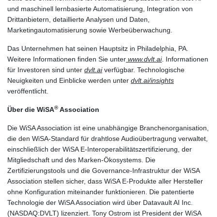
und maschinell lernbasierte Automatisierung, Integration von
Drittanbietern, detaillierte Analysen und Daten,
Marketingautomatisierung sowie Werbeüberwachung.
Das Unternehmen hat seinen Hauptsitz in Philadelphia, PA.
Weitere Informationen finden Sie unter
www.dvlt.ai
. Informationen
für Investoren sind unter
dvlt.ai
verfügbar. Technologische
Neuigkeiten und Einblicke werden unter
dvlt.ai/insights
veröffentlicht.
®
Über die WiSA
Association
Die WiSA Association ist eine unabhängige Branchenorganisation,
die den WiSA-Standard für drahtlose Audioübertragung verwaltet,
einschließlich der WiSA E-Interoperabilitätszertifizierung, der
Mitgliedschaft und des Marken-Ökosystems. Die
Zertifizierungstools und die Governance-Infrastruktur der WiSA
Association stellen sicher, dass WiSA E-Produkte aller Hersteller
ohne Konfiguration miteinander funktionieren. Die patentierte
Technologie der WiSA Association wird über Datavault AI Inc.
(NASDAQ:DVLT) lizenziert. Tony Ostrom ist President der WiSA