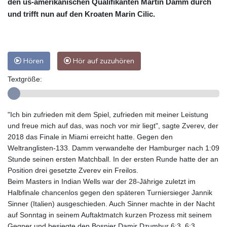
den us-amerikanischen Qualifikanten Martin Damm durch
und trifft nun auf den Kroaten Marin Cilic.
Hören
Hör auf zuzuhören
Textgröße:
"Ich bin zufrieden mit dem Spiel, zufrieden mit meiner Leistung
und freue mich auf das, was noch vor mir liegt", sagte Zverev, der
2018 das Finale in Miami erreicht hatte. Gegen den
Weltranglisten-133. Damm verwandelte der Hamburger nach 1:09
Stunde seinen ersten Matchball. In der ersten Runde hatte der an
Position drei gesetzte Zverev ein Freilos.
Beim Masters in Indian Wells war der 28-Jährige zuletzt im
Halbfinale chancenlos gegen den späteren Turniersieger Jannik
Sinner (Italien) ausgeschieden. Auch Sinner machte in der Nacht
auf Sonntag in seinem Auftaktmatch kurzen Prozess mit seinem
Gegner und besiegte den Bosnier Damir Dzumhur 6:3, 6:3.