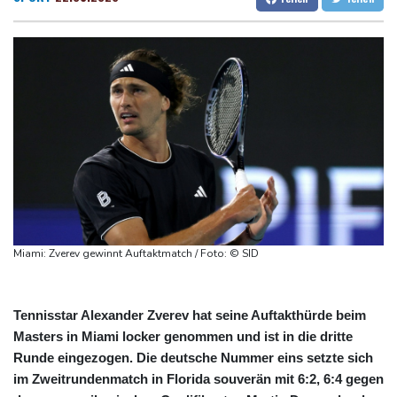
Ätna auf Sizilien ausgebrochen - Flugverkehr in Catania
Dresden
15 °C
Wien
19 °C
zeitweise eingeschränkt
Salzburg
19 °C
Doppelpack Freigang: Frankfurt schlägt auch Malmö
Baden-Baden
17 °C
Explosion mutmaßlich ukrainischer Drohne in Bulgarien löst
diplomatische Verstimmung aus
Selenskyj warnt vor Folgen russischer Angriffe - Vucic für
Integrität der Ukraine
Sieg auf der längsten Etappe: Vollering übernimmt
Gesamtführung
Drohne explodiert an der Grenze zwischen Rumänien und
Miami: Zverev gewinnt Auftaktmatch / Foto: © SID
Bulgarien nahe Gaspipeline
Tennisstar Alexander Zverev hat seine Auftakthürde beim
Masters in Miami locker genommen und ist in die dritte
Runde eingezogen. Die deutsche Nummer eins setzte sich
im Zweitrundenmatch in Florida souverän mit 6:2, 6:4 gegen