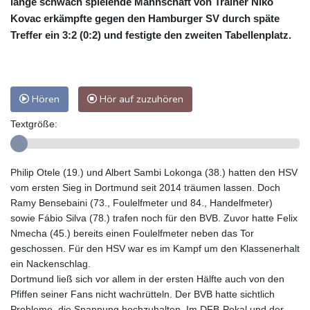
lange schwach spielende Mannschaft von Trainer Niko
Kovac erkämpfte gegen den Hamburger SV durch späte
Treffer ein 3:2 (0:2) und festigte den zweiten Tabellenplatz.
Hören
Hör auf zuzuhören
Textgröße:
Philip Otele (19.) und Albert Sambi Lokonga (38.) hatten den HSV
vom ersten Sieg in Dortmund seit 2014 träumen lassen. Doch
Ramy Bensebaini (73., Foulelfmeter und 84., Handelfmeter)
sowie Fábio Silva (78.) trafen noch für den BVB. Zuvor hatte Felix
Nmecha (45.) bereits einen Foulelfmeter neben das Tor
geschossen. Für den HSV war es im Kampf um den Klassenerhalt
ein Nackenschlag.
Dortmund ließ sich vor allem in der ersten Hälfte auch von den
Pfiffen seiner Fans nicht wachrütteln. Der BVB hatte sichtlich
Probleme, die Spannung hochzuhalten. Im DFB-Pokal und der