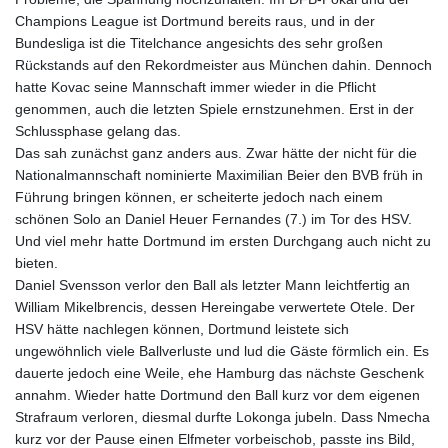
Champions League ist Dortmund bereits raus, und in der
Bundesliga ist die Titelchance angesichts des sehr großen
Rückstands auf den Rekordmeister aus München dahin. Dennoch
hatte Kovac seine Mannschaft immer wieder in die Pflicht
genommen, auch die letzten Spiele ernstzunehmen. Erst in der
Schlussphase gelang das.
Das sah zunächst ganz anders aus. Zwar hätte der nicht für die
Nationalmannschaft nominierte Maximilian Beier den BVB früh in
Führung bringen können, er scheiterte jedoch nach einem
schönen Solo an Daniel Heuer Fernandes (7.) im Tor des HSV.
Und viel mehr hatte Dortmund im ersten Durchgang auch nicht zu
bieten.
Daniel Svensson verlor den Ball als letzter Mann leichtfertig an
William Mikelbrencis, dessen Hereingabe verwertete Otele. Der
HSV hätte nachlegen können, Dortmund leistete sich
ungewöhnlich viele Ballverluste und lud die Gäste förmlich ein. Es
dauerte jedoch eine Weile, ehe Hamburg das nächste Geschenk
annahm. Wieder hatte Dortmund den Ball kurz vor dem eigenen
Strafraum verloren, diesmal durfte Lokonga jubeln. Dass Nmecha
kurz vor der Pause einen Elfmeter vorbeischob, passte ins Bild,