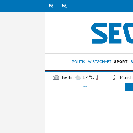
POLITIK
WIRTSCHAFT
SPORT
Berlin
17 °C
Münch
--
Frankfurt am Main
22 °C
Hannover
18 °C
Kö
Rostock
17 °C
Stut
Salzburg
22 °C
Ba