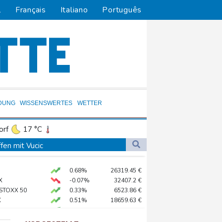
l
Français
Italiano
Português
DUNG
WISSENSWERTES
WETTER
orf
17 °C
Dortmund
16 °C
fen mit Vucic
5 °C
Flensburg
13 °C
0.68%
26319.45
€
25 °C
X
-0.07%
32407.2
€
 STOXX 50
0.33%
6523.86
€
X
0.51%
18659.63
€
rdrhein-Westfalen
AX
1.67%
4068.78
€
n Ceuta
preis
2.31%
4401.3
$