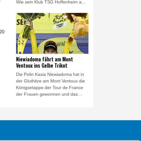
r
Wie sein Klub TSG Hoffenheim am
Freitag bekannt gab, kommt der
Transfer aufgrund "medizinischer
Bedenken, die Leipzig angemeldet
hatte", nicht zustande.
020
Niewiadoma fährt am Mont
Ventoux ins Gelbe Trikot
Die Polin Kasia Niewiadoma hat in
der Gluthitze am Mont Ventoux die
Königsetappe der Tour de France
der Frauen gewonnen und das
Gelbe Trikot erobert. Die
Gesamtsiegerin von 2024 kam am
kahlen Gipfel im Herzen der
Provence klar vor ihren Rivalinnen
Demi Vollering (+1:16 Minuten) und
der zuvor führenden Marlen
Reusser (+1:46) ins Ziel und steht