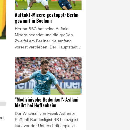
Dominguez betonte die Verdienste
Infantinos und warb zugleich für
Auftakt-Misere gestoppt: Berlin
einen konstruktiven Umgang
gewinnt in Bochum
innerhalb des internationalen
Hertha BSC hat seine Auftakt-
Fußballs.
Misere beendet und die großen
Zweifel am Berliner Neuanfang
vorerst vertrieben. Der Hauptstadt-
Klub gewann am Freitagabend das
Eröffnungsspiel der 2. Fußball-
Bundesliga mit 1:0 (1:0) beim VfL
Bochum. Das Team von Stefan Leitl
trotzte damit dem großen
personellen Aderlass und gewann
erstmals seit sechs Jahren wieder
am ersten Spieltag.
"Medizinische Bedenken": Asllani
bleibt bei Hoffenheim
Der Wechsel von Fisnik Asllani zu
en
Fußball-Bundesligist RB Leipzig ist
kurz vor der Unterschrift geplatzt.