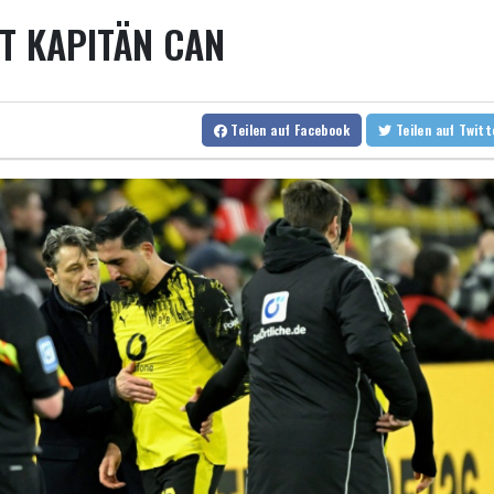
EUR/
T KAPITÄN CAN
Mindestens zehn Tote bei Angriffen der pro-iranischen Huthis im
US-Senat stimmt für verschärfte Sanktionen gegen Russland
US-Gericht setzt Bau von Trumps Ballsaal aus - Präsident kündig
Direkt-ICE Berlin-Paris bleibt wegen Technikproblemen vorerst 
Teilen
auf Facebook
Teilen
auf Twit