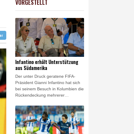
VORGESTELLT
USD
0.32%
1.1562
$
 Jemen
t Berufung an
unterbrochen
ter
Infantino erhält Unterstützung
aus Südamerika
Der unter Druck geratene FIFA-
Präsident Gianni Infantino hat sich
bei seinem Besuch in Kolumbien die
Rückendeckung mehrerer
südamerikanischer Fußball-
Verbände gesichert. Allen voran
Alejandro Dominguez, Präsident
des Kontinentalverbandes
CONMEBOL, zeigte sich nach
einem Treffen in Cali versöhnlich.