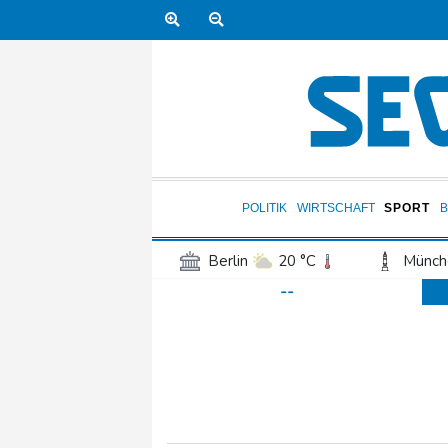
POLITIK
WIRTSCHAFT
SPORT
Berlin
20 °C
Münch
--
Frankfurt am Main
21 °C
Hannover
20 °C
Kö
Rostock
18 °C
Stut
Salzburg
21 °C
Ba