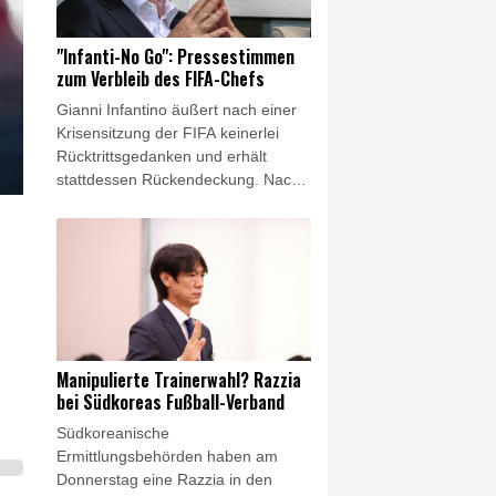
Hendrich für die Chicago Stars in
der NWSL gespielt.
"Infanti-No Go": Pressestimmen
zum Verbleib des FIFA-Chefs
Gianni Infantino äußert nach einer
Krisensitzung der FIFA keinerlei
Rücktrittsgedanken und erhält
stattdessen Rückendeckung. Nach
einem angedeuteten
Fehlereingeständnis holt der
Präsident des Fußball-
Weltverbandes zum Gegenangriff
auf seine Kritiker aus. Die
internationalen Pressestimmen im
Überblick.
Manipulierte Trainerwahl? Razzia
bei Südkoreas Fußball-Verband
Südkoreanische
Ermittlungsbehörden haben am
Donnerstag eine Razzia in den