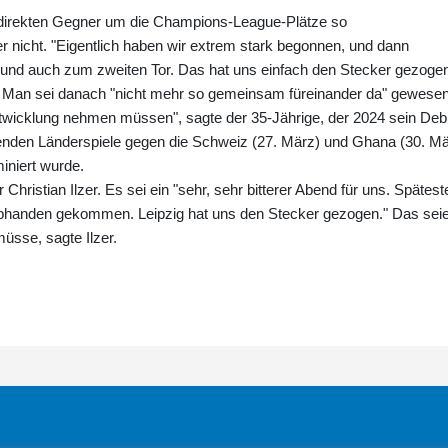
 direkten Gegner um die Champions-League-Plätze so
 nicht. "Eigentlich haben wir extrem stark begonnen, und dann
 und auch zum zweiten Tor. Das hat uns einfach den Stecker gezoge
. Man sei danach "nicht mehr so gemeinsam füreinander da" gewesen
ntwicklung nehmen müssen", sagte der 35-Jährige, der 2024 sein Deb
henden Länderspiele gegen die Schweiz (27. März) und Ghana (30. Mä
niert wurde.
hristian Ilzer. Es sei ein "sehr, sehr bitterer Abend für uns. Spätes
 abhanden gekommen. Leipzig hat uns den Stecker gezogen." Das sei
üsse, sagte Ilzer.