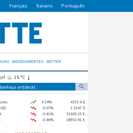
l
Français
Italiano
Português
DUNG
WISSENSWERTES
WETTER
orf
15 °C
Dortmund
16 °C
ilienhaus entdeckt
7 °C
Flensburg
17 °C
 stehen an
preis
0.24%
4315.4
$
26 °C
USD
-0.07%
1.1547
$
dorf ertappt
X
-0.41%
32426.33
€
X
-0.46%
18553.91
€
-0.29%
26126.3
€
AX
-0.89%
3946.73
€