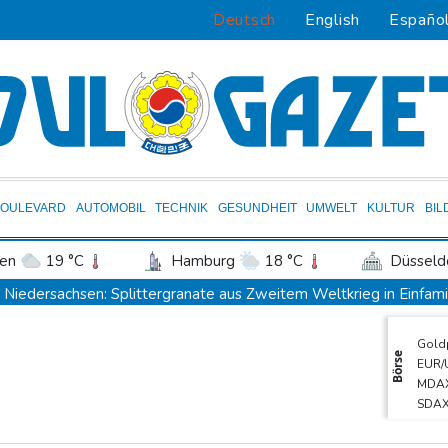
Deutsch
English
Españo
BOULEVARD
AUTOMOBIL
TECHNIK
GESUNDHEIT
UMWELT
KULTUR
BIL
en
19 °C
Hamburg
18 °C
Düsseld
Potsdam
20 °C
Leipzig
21 °C
Niedersachsen: Splittergranate aus Zweitem Weltkrieg in Einfam
ln
17 °C
Kiel
17 °C
Bremen
1
Commerzbank meldet Rekordergebnis - Gespräche mit Unicredit
Gold
tgart
19 °C
Dresden
23 °C
Wien
Coup für Köln: Hendrich kehrt in die Bundesliga zurück
Börse
EUR/
den-Baden
13 °C
Kokain in Lutschern: 68-Jähriger bei Schmuggelversuch in Düssel
MDA
SDA
"Infanti-No Go": Pressestimmen zum Verbleib des FIFA-Chefs
DAX
Manipulierte Trainerwahl? Razzia bei Südkoreas Fußball-Verband
TecD