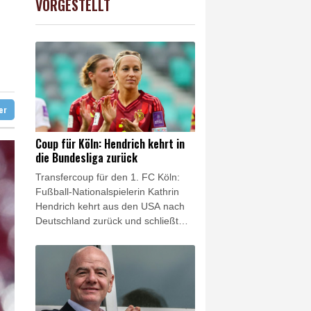
VORGESTELLT
 STOXX 50
-0.15%
6476.98
€
n Niedrigwasser anpassen
gzeug zu nahe gekommen
ter
Coup für Köln: Hendrich kehrt in
die Bundesliga zurück
Transfercoup für den 1. FC Köln:
Fußball-Nationalspielerin Kathrin
Hendrich kehrt aus den USA nach
Deutschland zurück und schließt
sich dem Bundesligisten aus der
Domstadt an. Wie die Kölnerinnen
am Donnerstag mitteilten,
unterschrieb die 34 Jahre alte
Innenverteidigerin einen Vertrag bis
Sommer 2028. Zuletzt hatte