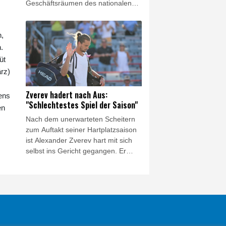
Geschäftsräumen des nationalen
Fußballverbandes (KFA)
durchgeführt. Dabei geht es um
n,
mögliche Manipulationen rund um
die Ernennung des ehemaligen
.
Nationaltrainers Hong Myung-bo,
üt
der mit dem Team bei der
rz)
Weltmeisterschaft 2026 in der
Vorrunde gescheitert war.
Zverev hadert nach Aus:
tens
"Schlechtestes Spiel der Saison"
en
Nach dem unerwarteten Scheitern
zum Auftakt seiner Hartplatzsaison
ist Alexander Zverev hart mit sich
selbst ins Gericht gegangen. Er
hätte zwar zu diesem Zeitpunkt der
Vorbereitung auf die US-Open (ab
30. August) noch keine wirklich gute
Leistung erwartet, sagte der 29-
Jährige nach der Dreisatz-
Niederlage in Montréal gegen den
Niederländer Tallon Griekspoor, "ich