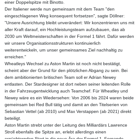
einer Doppelspitze mit Binotto.
Der Italiener werde nun gemeinsam mit dem Team "den
eingeschlagenen Weg konsequent fortsetzen", sagte Döllner:
"Unsere Ausrichtung bleibt unverändert: Wir konzentrieren uns mit
aller Kraft darauf, ein Hochleistungsteam aufzubauen, das ab
2030 um Weltmeisterschaften in der Formel 1 fährt. Dafür werden
wir unsere Organisationsstrukturen kontinuierlich
weiterentwickeln, um unser gemeinsames Ziel nachhaltig zu
erreichen."
Wheatleys Wechsel zu Aston Martin ist noch nicht bestätigt,
scheint aber der Grund für den plötzlichen Abgang zu sein. Bei
dem ambitionierten britischen Team soll er Adrian Newey
entlasten. Der Stardesigner ist dort neben seiner leitenden Rolle
in der Fahrzeugentwicklung auch Teamchef. Für Wheatley und
Newey wäre es ein Wiedersehen: Von 2006 bis 2024 waren beide
gemeinsam bei Red Bull tätig und damit an den Titelserien von
Sebastian Vettel (ab 2010) und Max Verstappen (ab 2021) direkt
beteiligt.
Aston Martin strebt unter der Leitung des Milliardärs Lawrence
Stroll ebenfalls die Spitze an, erlebt allerdings einen
ernüchternden Start in die neue Ära der Formel 1. Fernando