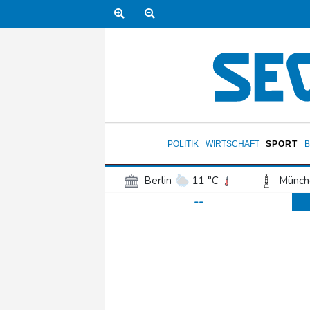
POLITIK
WIRTSCHAFT
SPORT
Berlin
11 °C
Münch
--
Frankfurt am Main
15 °C
Hannover
13 °C
Kö
Rostock
11 °C
Stut
Salzburg
18 °C
Ba