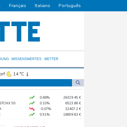
l
Français
Italiano
Português
DUNG
WISSENSWERTES
WETTER
orf
14 °C
Dortmund
12 °C
3 °C
Flensburg
9 °C
0.68%
26319.45
€
23 °C
 STOXX 50
0.33%
6523.86
€
 in Region Kiew
X
-0.07%
32407.2
€
X
0.51%
18659.63
€
 begrüßt es
preis
2.28%
4399.7
$
gen Drogengewalt an
AX
1.67%
4068.78
€