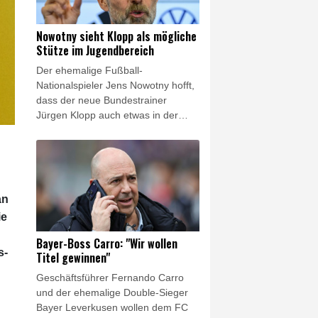
Chancenplus erneut leer aus.
Nowotny sieht Klopp als mögliche
Stütze im Jugendbereich
Der ehemalige Fußball-
Nationalspieler Jens Nowotny hofft,
dass der neue Bundestrainer
Jürgen Klopp auch etwas in der
Jugendarbeit bewirken kann - wenn
auch nur vereinzelt. "Ich denke,
dass Jürgen aufgrund seiner
Vergangenheit und wie er in
Dortmund mit Hannes Wolf
an
zusammengearbeitet hat, auf jeden
ie
Fall interessiert ist", sagte Nowotny,
Nachwuchstrainer beim Deutschen
Bayer-Boss Carro: "Wir wollen
Fußball-Bund (DFB), im Interview
s-
Titel gewinnen"
mit Absolut Fußball.
Geschäftsführer Fernando Carro
und der ehemalige Double-Sieger
Bayer Leverkusen wollen dem FC