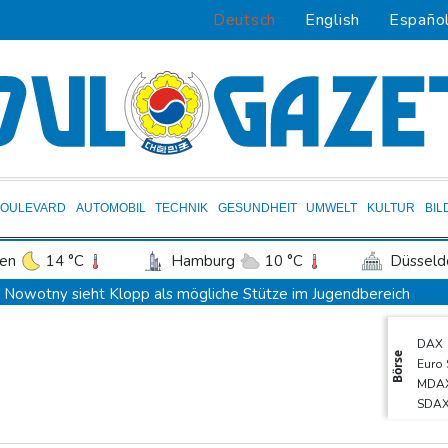
Deutsch
English
Españo
BOULEVARD
AUTOMOBIL
TECHNIK
GESUNDHEIT
UMWELT
KULTUR
BIL
en
14 °C
Hamburg
10 °C
Düsseld
Potsdam
12 °C
Leipzig
11 °C
Nowotny sieht Klopp als mögliche Stütze im Jugendbereich
ln
13 °C
Kiel
10 °C
Bremen
1
Bayer-Boss Carro: "Wir wollen Titel gewinnen"
DAX
tgart
15 °C
Dresden
13 °C
Wien
Bericht: EU importiert wieder mehr Flüssiggas aus Russland
Börse
Euro
den-Baden
14 °C
Militärverwaltung: Mindestens drei Tote durch russische Angriffe
MDA
SDA
BUND kritisiert Lockerung von Sonntagsfahrverbot für Lkw - BDI
Gold
Kolumbien: Neuer Präsident kündigt "unermüdlichen" Kampf ge
TecD