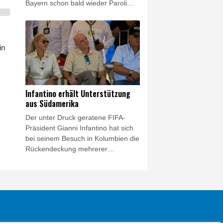
Bayern schon bald wieder Paroli
bieten. "Ich habe immer 2028 oder
2029 genannt. Ich hätte aber nichts
dagegen, wenn es schon 2027 so
weit wäre", sagte Carro im Interview
in
mit dem Kölner Stadt-Anzeiger und
der Kölnischen Rundschau über
einen erneuten Angriff auf den
Rekordmeister.
Infantino erhält Unterstützung
aus Südamerika
Der unter Druck geratene FIFA-
Präsident Gianni Infantino hat sich
bei seinem Besuch in Kolumbien die
Rückendeckung mehrerer
südamerikanischer Fußball-
Verbände gesichert. Allen voran
Alejandro Dominguez, Präsident
des Kontinentalverbandes
CONMEBOL, zeigte sich nach
einem Treffen in Cali versöhnlich.
Dominguez betonte die Verdienste