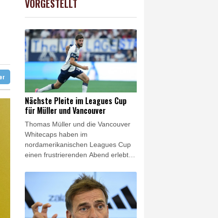
VORGESTELLT
USD
0.32%
1.1562
$
ür Lastwagen
hnt
in Sachsen-Anhalt
ter
Nächste Pleite im Leagues Cup
für Müller und Vancouver
Thomas Müller und die Vancouver
Whitecaps haben im
nordamerikanischen Leagues Cup
einen frustrierenden Abend erlebt.
Nach der Auftaktniederlage gegen
Atlante verloren die Kanadier gegen
den FC Juárez auch das zweite
Spiel der Gruppenphase, beim 1:3
(1:1) gingen die Whitecaps trotz
Führung und deutlichem