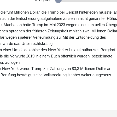
ie fünf Millionen Dollar, die Trump bei Gericht hinterlegen musste, a
nach der Entscheidung aufgelaufene Zinsen in nicht genannter Höhe.
rk Manhattan hatte Trump im Mai 2023 wegen eines sexuellen Übergr
enen sprachen der früheren Zeitungskolumnistin zwei Millionen Dolla
ollar wegen späterer Verleumdung zu. Mit der Entscheidung des
wurde das Urteil rechtskräftig.
6 in einer Umkleidekabine des New Yorker Luxuskaufhauses Bergdorf
 die Vorwürfe 2019 in einem Buch öffentlich wurden, bezeichnete
or, zu lügen.
n New York wurde Trump zur Zahlung von 83,3 Millionen Dollar an
r Berufung bestätigt, seine Vollstreckung ist aber weiter ausgesetzt.