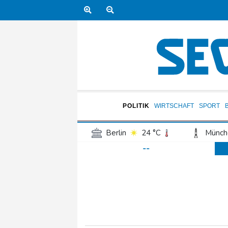
POLITIK
WIRTSCHAFT
SPORT
Berlin
24 °C
Münch
--
Frankfurt am Main
28 °C
Hannover
22 °C
Kö
Rostock
21 °C
Stut
Salzburg
28 °C
Ba