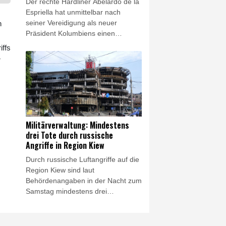
Der rechte Hardliner Abelardo de la
gebracht.
Espriella hat unmittelbar nach
seiner Vereidigung als neuer
n
Präsident Kolumbiens einen
"unermüdlichen" Kampf gegen
iffs
Drogengewalt angekündigt. Der
r
Verbündete von US-Präsident
Donald Trump sagte am Freitag in
Cali, er werde wieder "Ordnung" in
das südamerikanische Land
bringen. Der 48-jährige Politik-
Neuling trat die Nachfolge des
Militärverwaltung: Mindestens
linken Präsidenten Gustavo Petro
drei Tote durch russische
an.
Angriffe in Region Kiew
Durch russische Luftangriffe auf die
Region Kiew sind laut
Behördenangaben in der Nacht zum
Samstag mindestens drei
Menschen getötet worden. Unter
den Opfern sei auch ein Kind, teilte
die Militärverwaltung der