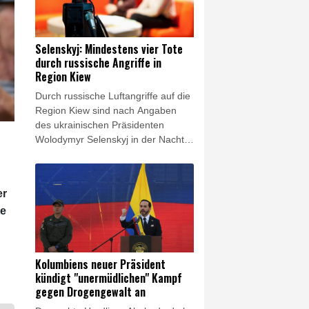
Selenskyj: Mindestens vier Tote
durch russische Angriffe in
Region Kiew
Durch russische Luftangriffe auf die
Region Kiew sind nach Angaben
des ukrainischen Präsidenten
Wolodymyr Selenskyj in der Nacht
zum Samstag mindestens vier
Menschen getötet worden. Bei
einem Angriff seien eine
er
Großmutter, ein Großvater und ihr
te
dreijähriger Enkel getötet worden,
erklärte Selenskyj im Onlinedienst
X. Die staatlichen Rettungsdienste
veröffentlichten Fotos eines in
Kolumbiens neuer Präsident
Flammen stehenden Gebäudes.
kündigt "unermüdlichen" Kampf
Selenskyj zufolge wurden vier
gegen Drogengewalt an
weitere Menschen ins Krankenhaus