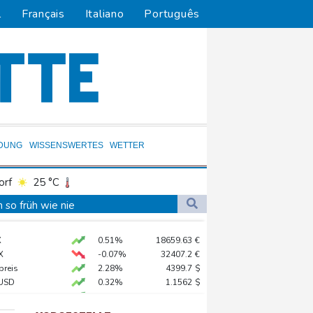
l
Français
Italiano
Português
LDUNG
WISSENSWERTES
WETTER
orf
25 °C
Dortmund
25 °C
so früh wie nie
3 °C
Flensburg
23 °C
en Druck
X
0.51%
18659.63
€
28 °C
 Recyclinganlage in Rotterdam
X
-0.07%
32407.2
€
verbot für Lkw
preis
2.28%
4399.7
$
USD
0.32%
1.1562
$
 STOXX 50
0.33%
6523.86
€
Electric AWD: Zugkraft für den Wohnwagen
AX
1.67%
4068.78
€