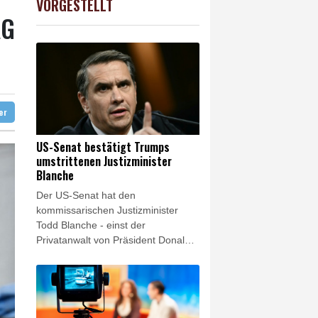
VORGESTELLT
0.68%
26319.45
€
AG
ter
US-Senat bestätigt Trumps
umstrittenen Justizminister
Blanche
Der US-Senat hat den
kommissarischen Justizminister
Todd Blanche - einst der
Privatanwalt von Präsident Donald
Trump - im Amt bestätigt. Blanche
erhielt mit 50 zu 49 Stimmen am
Samstag allerdings nur eine äußerst
knappe Mehrheit.