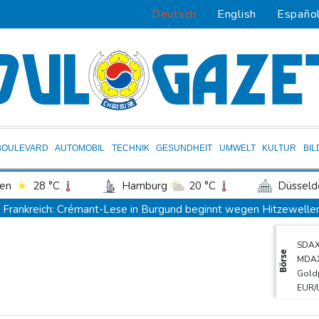
Deutsch
English
Españo
BOULEVARD
AUTOMOBIL
TECHNIK
GESUNDHEIT
UMWELT
KULTUR
BI
en
28 °C
Hamburg
20 °C
Düsseld
Potsdam
23 °C
Leipzig
24 °C
Frankreich: Crémant-Lese in Burgund beginnt wegen Hitzewellen 
ln
25 °C
Kiel
21 °C
Bremen
2
Europas Automarkt wächst, doch der E-Auto-Boom verschärft d
SDA
tgart
29 °C
Dresden
26 °C
Wien
Klinsmann über Horror-Verletzung: "Ich hatte Glück"
Brand in
Börse
MDA
den-Baden
26 °C
Verkehrsminister Bilger verteidigt Aussetzung von Sonntagsfahr
Gold
EUR/
Maextro S800: Chinas Luxusangriff auf Maybach und S-Klasse
Euro
Leverkusen verlängert mit Carro und Rolfes
Opel Grandland 
TecD