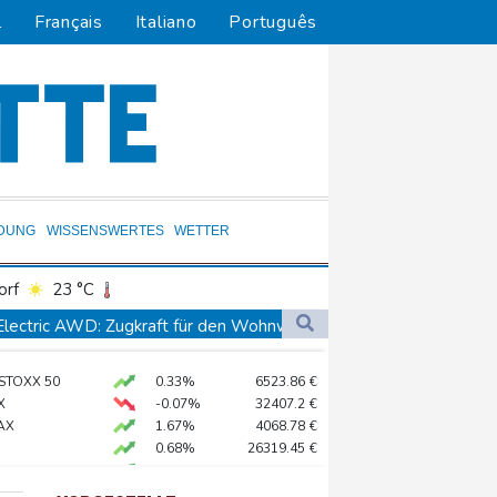
l
Français
Italiano
Português
LDUNG
WISSENSWERTES
WETTER
orf
23 °C
Dortmund
22 °C
Electric AWD: Zugkraft für den Wohnwagen
0 °C
Flensburg
22 °C
 STOXX 50
0.33%
6523.86
€
26 °C
X
-0.07%
32407.2
€
hafen Catania gestrichen
AX
1.67%
4068.78
€
0.68%
26319.45
€
on Kiew
X
0.51%
18659.63
€
ter
preis
2.28%
4399.7
$