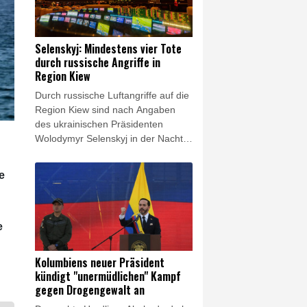
Selenskyj: Mindestens vier Tote
durch russische Angriffe in
Region Kiew
Durch russische Luftangriffe auf die
Region Kiew sind nach Angaben
des ukrainischen Präsidenten
Wolodymyr Selenskyj in der Nacht
zum Samstag mindestens vier
Menschen getötet worden. Bei
e
einem Angriff seien eine
Großmutter, ein Großvater und ihr
dreijähriger Enkel getötet worden,
erklärte Selenskyj im Onlinedienst
e
X. Die staatlichen Rettungsdienste
veröffentlichten Fotos eines in
Kolumbiens neuer Präsident
Flammen stehenden Gebäudes.
kündigt "unermüdlichen" Kampf
Selenskyj zufolge wurden vier
gegen Drogengewalt an
weitere Menschen ins Krankenhaus