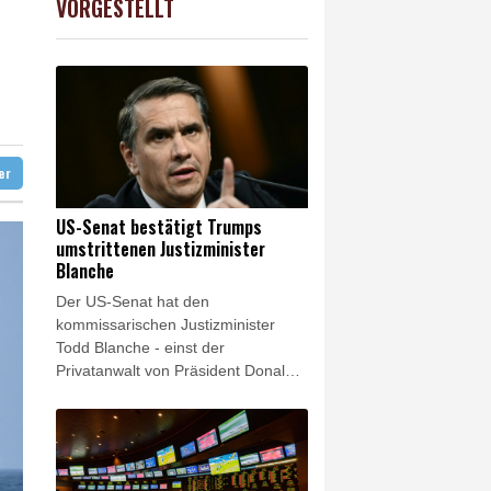
VORGESTELLT
USD
0.32%
1.1562
$
gen Drogengewalt an
ter
US-Senat bestätigt Trumps
umstrittenen Justizminister
Blanche
Der US-Senat hat den
kommissarischen Justizminister
Todd Blanche - einst der
Privatanwalt von Präsident Donald
Trump - im Amt bestätigt. Blanche
erhielt mit 50 zu 49 Stimmen am
Samstag allerdings nur eine äußerst
knappe Mehrheit.