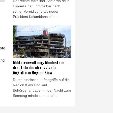
Der rechte Hardliner Abelardo de la
gebracht.
Espriella hat unmittelbar nach
seiner Vereidigung als neuer
Präsident Kolumbiens einen
"unermüdlichen" Kampf gegen
Drogengewalt angekündigt. Der
Verbündete von US-Präsident
Donald Trump sagte am Freitag in
.
Cali, er werde wieder "Ordnung" in
nste
das südamerikanische Land
bringen. Der 48-jährige Politik-
Neuling trat die Nachfolge des
und
Militärverwaltung: Mindestens
linken Präsidenten Gustavo Petro
drei Tote durch russische
an.
Angriffe in Region Kiew
Durch russische Luftangriffe auf die
Region Kiew sind laut
Behördenangaben in der Nacht zum
Samstag mindestens drei
Menschen getötet worden. Unter
den Opfern sei auch ein Kind, teilte
die Militärverwaltung der