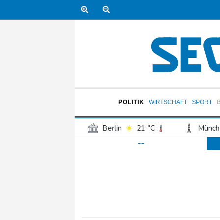
POLITIK
WIRTSCHAFT
SPORT
Berlin
21 °C
Münch
--
Frankfurt am Main
24 °C
Hannover
20 °C
Kö
Rostock
19 °C
Stut
Salzburg
24 °C
Ba