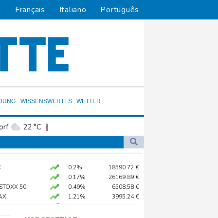
l
Français
Italiano
Português
LDUNG
WISSENSWERTES
WETTER
orf
22 °C
Dortmund
22 °C
2 °C
Flensburg
22 °C
einsprüche entscheiden
X
0.2%
18590.72
€
32 °C
 deutliche Gewinnzuwachs
0.17%
26169.89
€
 veruntreut haben
 STOXX 50
0.49%
6508.58
€
AX
1.21%
3995.24
€
 Auszubildenden
X
0.1%
32459.11
€
preis
0.36%
4320.7
$