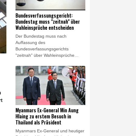
soll Wahlberechtigten bei der
Entscheidungsfindung helfen.
Bundesverfassungsgericht:
Bundestag muss "zeitnah" über
Wahleinsprüche entscheiden
Der Bundestag muss nach
Auffassung des
Bundesverfassungsgerichts
"zeitnah" über Wahleinsprüche
entscheiden. In einem am
Donnerstag veröffentlichten
Beschluss erklärten die Karlsruher
Richter, es sei nicht ersichtlich,
warum das Parlament die für die
m
Wahlprüfung erforderlichen Schritte
nicht unverzüglich nach seiner
rt
Konstituierung einleitete. Eine
Myanmars Ex-General Min Aung
Wahlprüfungsbeschwerde gegen
Hlaing zu erstem Besuch in
die Fünf-Prozent-Sperrklausel, um
Thailand als Präsident
die es hauptsächlich in dem
Myanmars Ex-General und heutiger
Verfahren ging, verwarf der Zweite