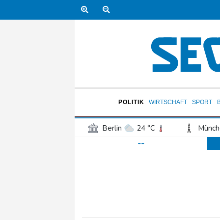
POLITIK
WIRTSCHAFT
SPORT
Berlin
24 °C
Münch
--
Frankfurt am Main
25 °C
Hannover
22 °C
Kö
Rostock
22 °C
Stut
Salzburg
26 °C
Ba