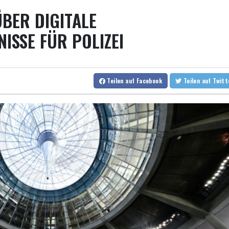
EUR/
BER DIGITALE
Rüstungsbetrieb in Bayern ausgespäht: Mutmaßlicher Agent f
Myanmars Ex-General Min Aung Hlaing zu erstem Besuch in Thail
ISSE FÜR POLIZEI
Drohnenabwehr: Grüne fordern "klare Zuständigkeiten" - SPD si
Nach Suchaktion: Vermisste Dreijährige aus Schleswig-Holstein 
Teilen
auf Facebook
Teilen
auf Twit