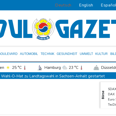
Deutsch
English
Españo
BOULEVARD
AUTOMOBIL
TECHNIK
GESUNDHEIT
UMWELT
KULTUR
BI
en
25 °C
Hamburg
23 °C
Düsseld
Potsdam
25 °C
Leipzig
27 °C
Wahl-O-Mat zu Landtagswahl in Sachsen-Anhalt gestartet
ln
22 °C
Kiel
22 °C
Bremen
2
Bundesverfassungsgericht: Bundestag muss "zeitnah" über Wahl
SDA
tgart
26 °C
Dresden
29 °C
Wien
KI-Boom: Siemens verzeichnet Rekord bei Auftragseingang und
Börse
DAX
den-Baden
19 °C
Frau aus Berliner Kleingartenvorstand soll fast eine Million Euro
Euro
TecD
Zahl deutscher Azubis sinkt deutlich - Anstieg bei ausländischen
MDA
Frau fällt bei Gewitter von Motorboot in Bodensee und stirbt
Gold