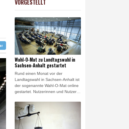
VORGESTELLT
USD
-0.08%
1.1546
$
estgenommen
and als Präsident
eht Behörden gestärkt
tot aufgefunden
ter
Wahl-O-Mat zu Landtagswahl in
Sachsen-Anhalt gestartet
Rund einen Monat vor der
Landtagswahl in Sachsen-Anhalt ist
der sogenannte Wahl-O-Mat online
gestartet. Nutzerinnen und Nutzer
können ihre eigenen Positionen zu
38 politischen Thesen mit denen
der 15 zur Wahl zugelassenen
Parteien abgleichen. Das von der
Bundeszentrale für politische
Bildung entwickelte digitale Angebot