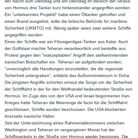
der Nacht zum Dienstag und am Dienstag im Bereich der Straße
von Hormus drei Tanker kurz hintereinander angegriffen worden.
Ein "unbekanntes Projektil" habe einen Öltanker getroffen und
einen Brand ausgelöst, teilte die britische Behörde für maritime
Sicherheit (UKMTO) mit. Wenig später seien zwei weitere Schiffe
angegriffen worden.
Eines der Schiffe war ein Flüssigerdgas-Tanker aus Katar. Auch
der Golfstaat machte Teheran verantwortlich und bestellte aus
Protest gegen den "inakzeptablen" Angriff den stellvertretenden
iranischen Botschafter ein. Teheran sei aufgefordert worden,
"unverzüglich alle Handlungen einzustellen, die die regionale
Sicherheit untergraben", erklärte das Außenministerium in Doha.
Die jüngsten Angriffe schürten erneut die Sorge um die Sicherheit
der Schifffahrt in der für den Welthandel bedeutenden Straße von
Hormus. Im Zuge des von den USA und Israel begonnenen Iran-
Krieges hatte Teheran die Meerenge de facto für die Schifffahrt
geschlossen, Schiffe wurden beschossen. Die USA blockierten
ihrerseits iranische Häfen.
Seit der Unterzeichnung eines Rahmenabkommens zwischen
Washington und Teheran im vergangenen Monat hat der
Schiffsverkehr in der Straße von Hormus wieder begonnen. Die