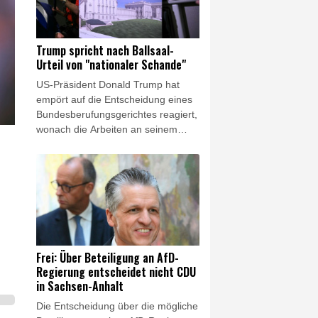
das südamerikanische Land
bringen. Der 48-jährige Politik-
Neuling trat die Nachfolge des
Trump spricht nach Ballsaal-
linken Präsidenten Gustavo Petro
Urteil von "nationaler Schande"
an.
US-Präsident Donald Trump hat
empört auf die Entscheidung eines
Bundesberufungsgerichtes reagiert,
wonach die Arbeiten an seinem
umstrittenen Ballsaal-Projekt vorerst
nicht weitergehen dürfen. Die
Justizentscheidung sei eine
"nationale Schande", erklärte er am
Freitag. Außerdem werde dadurch
die nationale Sicherheit bedroht,
setzte er offensichtlich mit Blick auf
einen unterirdischen Militärbunker
Frei: Über Beteiligung an AfD-
sowie weitere
Regierung entscheidet nicht CDU
Sicherheitsvorkehrungen im
in Sachsen-Anhalt
geplanten Erweiterungsbau des
Die Entscheidung über die mögliche
Weißen Hauses hinzu. Zuvor hatte