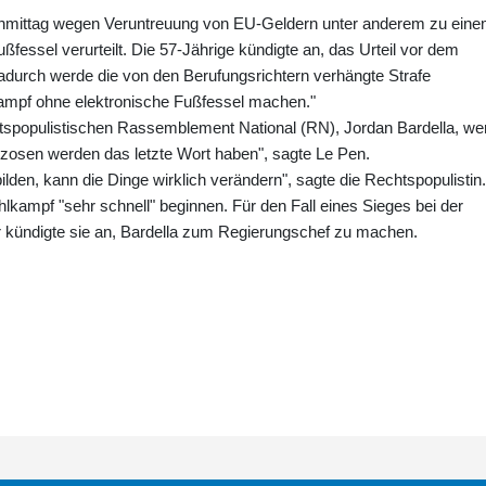
chmittag wegen Veruntreuung von EU-Geldern unter anderem zu ein
ßfessel verurteilt. Die 57-Jährige kündigte an, das Urteil vor dem
durch werde die von den Berufungsrichtern verhängte Strafe
lkampf ohne elektronische Fußfessel machen."
htspopulistischen Rassemblement National (RN), Jordan Bardella, we
anzosen werden das letzte Wort haben", sagte Le Pen.
bilden, kann die Dinge wirklich verändern", sagte die Rechtspopulistin.
lkampf "sehr schnell" beginnen. Für den Fall eines Sieges bei der
r kündigte sie an, Bardella zum Regierungschef zu machen.