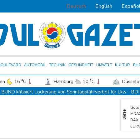
Deutsch
English
Españo
BOULEVARD
AUTOMOBIL
TECHNIK
GESUNDHEIT
UMWELT
KULTUR
BI
en
16 °C
Hamburg
10 °C
Düsseld
Potsdam
13 °C
Leipzig
12 °C
BUND kritisiert Lockerung von Sonntagsfahrverbot für Lkw - BDI
ln
15 °C
Kiel
11 °C
Bremen
1
Kolumbien: Neuer Präsident kündigt "unermüdlichen" Kampf ge
Gold
tgart
17 °C
Dresden
15 °C
Wien
BUND kritisiert Lockerung von Sonn- und Feiertagsfahrverbot f
Börse
MDA
den-Baden
16 °C
Trump spricht nach Ballsaal-Urteil von "nationaler Schande"
DAX
EUR/
Abholzung im Amazonas auf niedrigstem Stand seit einem Jahrze
SDA
Frei: Über Beteiligung an AfD-Regierung entscheidet nicht CDU 
TecD