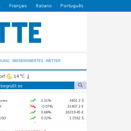
l
Français
Italiano
Português
LDUNG
WISSENSWERTES
WETTER
orf
14 °C
Dortmund
12 °C
 begrüßt es
4 °C
Flensburg
11 °C
gen Drogengewalt an
preis
2.31%
4401.3
$
23 °C
ür Lastwagen
X
-0.07%
32407.2
€
0.68%
26319.45
€
USD
0.32%
1.1562
$
hnt
X
0.51%
18659.63
€
in Sachsen-Anhalt
AX
1.67%
4068.78
€