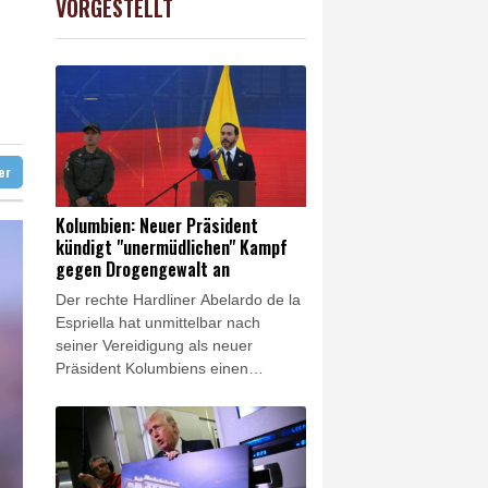
VORGESTELLT
 STOXX 50
0.33%
6523.86
€
nd
d Übergangslösungen
 Falschinformationen
digt
ter
Kolumbien: Neuer Präsident
kündigt "unermüdlichen" Kampf
gegen Drogengewalt an
Der rechte Hardliner Abelardo de la
Espriella hat unmittelbar nach
seiner Vereidigung als neuer
Präsident Kolumbiens einen
"unermüdlichen" Kampf gegen
Drogengewalt angekündigt. Der
Verbündete von US-Präsident
Donald Trump sagte am Freitag in
Cali, er werde wieder "Ordnung" in