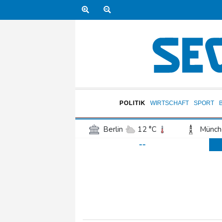
POLITIK
WIRTSCHAFT
SPORT
Berlin
12 °C
Münch
--
Frankfurt am Main
17 °C
Hannover
15 °C
Kö
Rostock
12 °C
Stut
Salzburg
19 °C
Ba