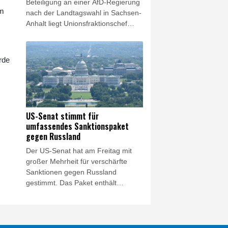
Beteiligung an einer AfD-Regierung
der Präsident bereits angekündigt,
em
nach der Landtagswahl in Sachsen-
in Berufung zu gehen.
Anhalt liegt Unionsfraktionschef
Thorsten Frei (CDU) zufolge nicht
bei der CDU vor Ort. "Das
Kooperationsverbot mit der AfD ist
rde
ein Grundsatzbeschluss in der
CDU", sagte Frei den Funke-
Zeitungen vom Samstag. "Es kann
nicht je nach Bundesland anders
beantwortet werden."
US-Senat stimmt für
umfassendes Sanktionspaket
gegen Russland
Der US-Senat hat am Freitag mit
großer Mehrheit für verschärfte
Sanktionen gegen Russland
gestimmt. Das Paket enthält
Strafmaßnahmen gegen Präsident
Wladimir Putin sowie eine Reihe
russischer Beamter, Oligarchen und
Banken. Außerdem wird von