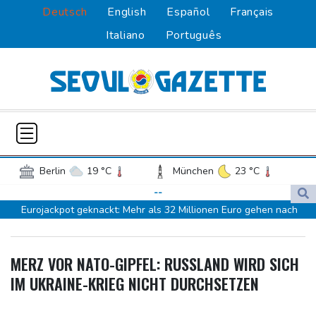
Deutsch
English
Español
Français
Italiano
Português
Berlin
19 °C
München
23 °C
Hamburg
18 °C
Düsseldorf
21 °C
--
Eurojackpot geknackt: Mehr als 32 Millionen Euro gehen nach
Frankfurt am Main
25 °C
Nordrhein-Westfalen
Potsdam
18 °C
Leipzig
19 °C
Menschenrechtsgruppen: Mehr als 140 Tote bei Migrationskrise
Dortmund
19 °C
Hannover
20 °C
MERZ VOR NATO-GIPFEL: RUSSLAND WIRD SICH
in Ceuta
Köln
21 °C
Kiel
17 °C
IM UKRAINE-KRIEG NICHT DURCHSETZEN
Mindestens zehn Tote bei Angriffen der pro-iranischen Huthis im
Bremen
17 °C
Flensburg
16 °C
Jemen
Rostock
17 °C
Stuttgart
23 °C