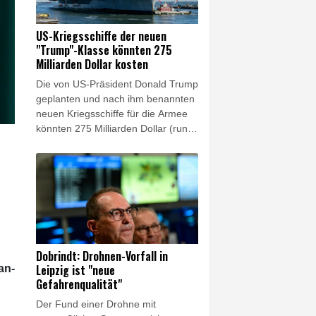
Bundespräsidentin bekäme", sagte
Özdemir den Zeitungen der Funke-
US-Kriegsschiffe der neuen
Mediengruppe
"Trump"-Klasse könnten 275
(Donnerstagsausgaben). "Es gibt in
Milliarden Dollar kosten
unserem Land so viele
Die von US-Präsident Donald Trump
herausragende Frauen, die die
geplanten und nach ihm benannten
Erfahrung, die Autorität und die
neuen Kriegsschiffe für die Armee
verbindende Kraft für dieses Amt
könnten 275 Milliarden Dollar (rund
mitbringen."
238 Milliarden Euro) kosten. Das
teilte die Behörde CBO am Mittwoch
mit, die den US-Kongress in
Haushalts- und Wirtschaftsfragen
berät. Die Schiffe der "Trump"-
Klasse wären somit die teuersten
US-Kriegsschiffe aller Zeiten.
Dobrindt: Drohnen-Vorfall in
Leipzig ist "neue
an-
Gefahrenqualität"
Der Fund einer Drohne mit