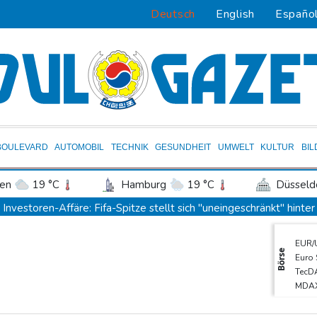
Deutsch
English
Españo
BOULEVARD
AUTOMOBIL
TECHNIK
GESUNDHEIT
UMWELT
KULTUR
BI
en
19 °C
Hamburg
19 °C
Düsseld
Potsdam
20 °C
Leipzig
21 °C
Investoren-Affäre: Fifa-Spitze stellt sich "uneingeschränkt" hinter
ln
20 °C
Kiel
18 °C
Bremen
2
Steinmeier-Nachfolge: Özdemir spricht sich für eine Frau aus
EUR/
tgart
21 °C
Dresden
23 °C
Wien
Wissenschaftler bestätigen: Schrottteil von SpaceX-Rakete auf
Börse
Euro
den-Baden
16 °C
Nilpferd-Baby von Herde von Drogenboss Escobar erst gerettet
TecD
MDA
Niedrigwasser: Ex-Umweltministerin Lemke fordert grundsätz
SDA
Investoren-Affäre: Fifa-Spitze stellt sich hinter Infantino
Gold