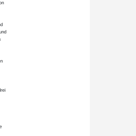
on
Mittwoch veröffentlichten Online-
Video. Israels Armeechef Ejal Samir
bekräftigte, dass die Streitkräfte des
Landes weiterhin "proaktiv" im
nd
Gazastreifen vorgehen würden. Die
und
Verantwortlichen für den Hamas-
s
Großangriff vom 7. Oktober 2023
würden "weiter aufgespürt".
en
rei
e