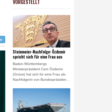
VORGESTELLT
-0.29%
26126.3
€
chutz
zter
artplatzsaison: Zverev scheitert in Montréal
ter
Steinmeier-Nachfolge: Özdemir
spricht sich für eine Frau aus
Baden-Württembergs
Ministerpräsident Cem Özdemir
(Grüne) hat sich für eine Frau als
Nachfolgerin von Bundespräsident
Frank-Walter Steinmeier
ausgesprochen. "Nach zwölf
Männern im Amt des
Bundespräsidenten fände ich es ein
starkes und wichtiges Zeichen,
wenn Deutschland erstmals eine