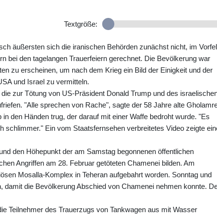
Textgröße:
ch äußersten sich die iranischen Behörden zunächst nicht, im Vorfe
mern bei den tagelangen Trauerfeiern gerechnet. Die Bevölkerung war
ten zu erscheinen, um nach dem Krieg ein Bild der Einigkeit und der
SA und Israel zu vermitteln.
 die zur Tötung von US-Präsident Donald Trump und des israelische
friefen. "Alle sprechen von Rache", sagte der 58 Jahre alte Gholamr
in den Händen trug, der darauf mit einer Waffe bedroht wurde. "Es
 schlimmer." Ein vom Staatsfernsehen verbreitetes Video zeigte ein
 und den Höhepunkt der am Samstag begonnenen öffentlichen
lischen Angriffen am 28. Februar getöteten Chamenei bilden. Am
ösen Mosalla-Komplex in Teheran aufgebahrt worden. Sonntag und
n, damit die Bevölkerung Abschied von Chamenei nehmen konnte. De
die Teilnehmer des Trauerzugs von Tankwagen aus mit Wasser