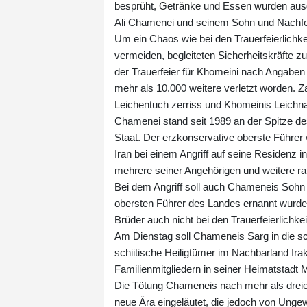
besprüht, Getränke und Essen wurden ausge
Ali Chamenei und seinem Sohn und Nachf
Um ein Chaos wie bei den Trauerfeierlichk
vermeiden, begleiteten Sicherheitskräfte
der Trauerfeier für Khomeini nach Anga
mehr als 10.000 weitere verletzt worden. 
Leichentuch zerriss und Khomeinis Leichna
Chamenei stand seit 1989 an der Spitze de
Staat. Der erzkonservative oberste Führer
Iran bei einem Angriff auf seine Residenz
mehrere seiner Angehörigen und weitere ran
Bei dem Angriff soll auch Chameneis Sohn
obersten Führer des Landes ernannt wurde. E
Brüder auch nicht bei den Trauerfeierlichkei
Am Dienstag soll Chameneis Sarg in die s
schiitische Heiligtümer im Nachbarland I
Familienmitgliedern in seiner Heimatstadt
Die Tötung Chameneis nach mehr als dreiei
neue Ära eingeläutet, die jedoch von Unge