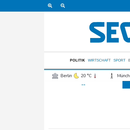
POLITIK
WIRTSCHAFT
SPORT
Berlin
20 °C
Münch
--
Frankfurt am Main
23 °C
Hannover
21 °C
Kö
Rostock
19 °C
Stut
Salzburg
22 °C
Ba