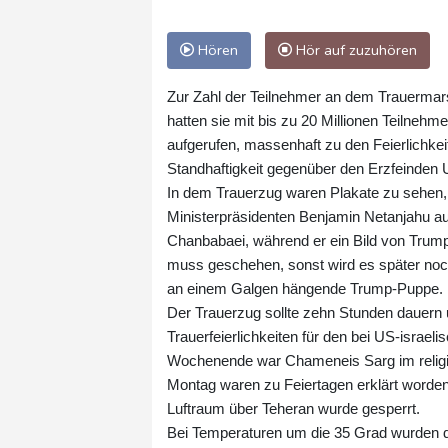
Hören
Hör auf zuzuhören
Zur Zahl der Teilnehmer an dem Trauermars
hatten sie mit bis zu 20 Millionen Teilneh
aufgerufen, massenhaft zu den Feierlichkei
Standhaftigkeit gegenüber den Erzfeinden U
In dem Trauerzug waren Plakate zu sehen,
Ministerpräsidenten Benjamin Netanjahu au
Chanbabaei, während er ein Bild von Trump 
muss geschehen, sonst wird es später noch
an einem Galgen hängende Trump-Puppe.
Der Trauerzug sollte zehn Stunden dauern
Trauerfeierlichkeiten für den bei US-israe
Wochenende war Chameneis Sarg im religi
Montag waren zu Feiertagen erklärt worde
Luftraum über Teheran wurde gesperrt.
Bei Temperaturen um die 35 Grad wurden 