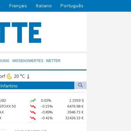
l
Français
Italiano
Português
LDUNG
WISSENSWERTES
WETTER
orf
20 °C
Dortmund
20 °C
 Infantino
0 °C
Flensburg
16 °C
USD
0.03%
1.1559
$
26 °C
 Mond eingeschlagen
 STOXX 50
-0.15%
6476.98
€
 und dann doch gestorben
AX
-0.89%
3946.73
€
X
-0.41%
32426.33
€
liche Gegenmaßnahmen
X
-0.46%
18553.91
€
preis
0.88%
4343.6
$