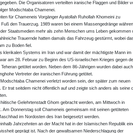
geben. Die Organisatoren verteilten iranische Flaggen und Bilder v
olger Modschtaba Chamenei.
eiten für Chameneis Vorgänger Ayatollah Ruhollah Khomeini zu
 zu Fuß den Trauerzug. 1989 waren bei einem Massengedränge währe
ben der Staatsmedien mehr als zehn Menschen ums Leben gekommen 
Zahlreiche Trauernde hatten damals das Fahrzeug gestürmt, wobei da
m zu Boden fiel.
s klerikalen Systems im Iran und war damit der mächtigste Mann im
 war am 28. Februar zu Beginn des US-israelischen Krieges gegen d
 in Teheran getötet worden. Neben dem 86-Jährigen wurden dabei auch
ghohe Vertreter der iranischen Führung getötet.
 Modschtaba Chamenei verletzt worden sein, der später zum neuen
r trat seitdem nicht öffentlich auf und zeigte sich anders als seine d
ten.
chiitische Gelehrtenstadt Ghom gebracht werden, am Mittwoch in
rak. Am Donnerstag soll Chameneis gemeinsam mit seinen getöteten
 Maschhad im Nordosten des Iran beigesetzt werden.
nhalb Jahrzehnten an der Macht hat in der Islamischen Republik ein
wissheit geprägt ist. Nach der gewaltsamen Niederschlagung der