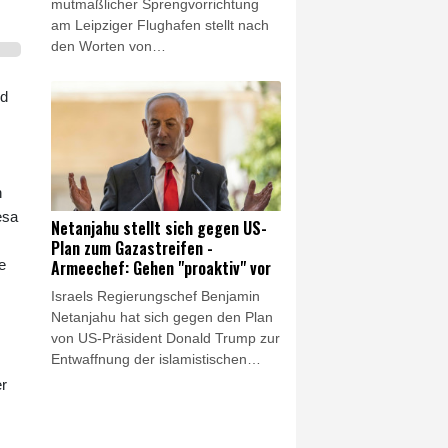
mutmaßlicher Sprengvorrichtung
am Leipziger Flughafen stellt nach
den Worten von
Bundesinnenminister Alexander
Dobrindt (CSU) "eine neue
ld
Gefahrenqualität" dar. Es sei seine
Einschätzung, "dass wir es hier mit
einem hybriden Anschlagsszenario
zu tun haben", sagte Dobrindt am
n
Mittwochabend am Flughafen
Leipzig/Halle. Dass eine Drohne
esa
Netanjahu stellt sich gegen US-
"bewaffnet mit Sprengstoff sich hier
Plan zum Gazastreifen -
auf einem Flughafengelände
Armeechef: Gehen "proaktiv" vor
e
befindet, das ist ein neues
Israels Regierungschef Benjamin
Bedrohungsszenario".
Netanjahu hat sich gegen den Plan
von US-Präsident Donald Trump zur
Entwaffnung der islamistischen
Hamas im Gazastreifen gestellt.
r
"Wir haben nicht zugestimmt, es ist
nicht unser Entwurf", sagte
Netanjahu in einem in der Nacht zu