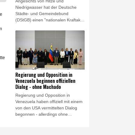
Angesichts von Hitze und
Niedrigwasser hat der Deutsche
Städte- und Gemeindebund
de
(DStGB) einen "nationalen Kraftakt
für die Wasserversorgung und die
em
Klimaanpassung" in den Kommunen
gefordert. "Bereits jetzt ist die Hälfte
aller Landkreise und kreisfreien
Städte in Deutschland von akutem
tte
oder strukturellem
Grundwasserstress betroffen",
sagte Präsident Ralph Spiegler der
Regierung und Opposition in
"Rheinischen Post"
Venezuela beginnen offiziellen
(Freitagsausgabe). Deutschland
Dialog - ohne Machado
müsse Wasser daher "künftig als
Regierung und Opposition in
strategische Ressource begreifen".
Venezuela haben offiziell mit einem
von den USA vermittelten Dialog
begonnen - allerdings ohne
Friedensnobelpreisträgerin María
Corina Machado. Bei den
Gesprächen solle es um die