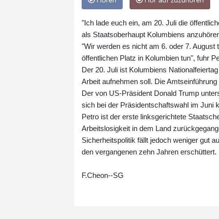
Hören
Hör auf zuzuhören
"Ich lade euch ein, am 20. Juli die öffen
als Staatsoberhaupt Kolumbiens anzuhören"
"Wir werden es nicht am 6. oder 7. August 
öffentlichen Platz in Kolumbien tun", fuhr P
Der 20. Juli ist Kolumbiens Nationalfeier
Arbeit aufnehmen soll. Die Amtseinführung d
Der von US-Präsident Donald Trump unterstü
sich bei der Präsidentschaftswahl im Juni
Petro ist der erste linksgerichtete Staats
Arbeitslosigkeit in dem Land zurückgegangen
Sicherheitspolitik fällt jedoch weniger gut
den vergangenen zehn Jahren erschüttert.
F.Cheon--SG