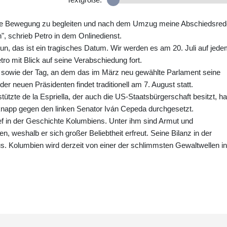
tliche Bewegung zu begleiten und nach dem Umzug meine Abschiedsre
, schrieb Petro in dem Onlinedienst.
tun, das ist ein tragisches Datum. Wir werden es am 20. Juli auf jed
etro mit Blick auf seine Verabschiedung fort.
tag sowie der Tag, an dem das im März neu gewählte Parlament seine
er neuen Präsidenten findet traditionell am 7. August statt.
tzte de la Espriella, der auch die US-Staatsbürgerschaft besitzt, ha
 knapp gegen den linken Senator Iván Cepeda durchgesetzt.
chef in der Geschichte Kolumbiens. Unter ihm sind Armut und
, weshalb er sich großer Beliebtheit erfreut. Seine Bilanz in der
 aus. Kolumbien wird derzeit von einer der schlimmsten Gewaltwellen in