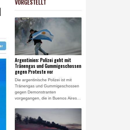
VORGESTELLT
X
0.06%
18564.81
€
H
er: VAR nicht "zu kleinteilig" einsetzen
akt schließen
ter
Argentinien: Polizei geht mit
Tränengas und Gummigeschossen
gegen Proteste vor
Die argentinische Polizei ist mit
Tränengas und Gummigeschossen
gegen Demonstranten
vorgegangen, die in Buenos Aires
gegen einen umstrittenen
Gesetzentwurf zur Stärkung von
Privatbesitz protestierten. Die
Demonstration fand am Donnerstag
vor dem Sitz des Senats in der