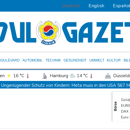
Deutsch
English
Españo
BOULEVARD
AUTOMOBIL
TECHNIK
GESUNDHEIT
UMWELT
KULTUR
BI
en
16 °C
Hamburg
14 °C
Düsseld
Potsdam
15 °C
Leipzig
14 °C
Ungenügender Schutz von Kindern: Meta muss in den USA 567 Mil
ln
11 °C
Kiel
14 °C
Bremen
1
Argentinien: Polizei geht mit Tränengas und Gummigeschossen g
Gold
tgart
14 °C
Dresden
17 °C
Wien
WNBA: Toronto bleibt trotz starker Sabally in der Krise
Börse
EUR/
den-Baden
12 °C
Grindel erwartet nahendes Ende der Ära Infantino
DAX
Euro
Regierung will bei Klimaschutz vorerst nicht nachsteuern - Kritik
TecD
Hitze und Niedrigwasser: Städte- und Gemeindebund fordert "nat
MDA