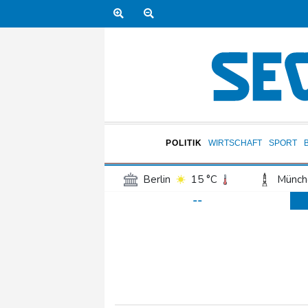
POLITIK
WIRTSCHAFT
SPORT
Berlin
15 °C
Münch
--
Frankfurt am Main
15 °C
Hannover
16 °C
Kö
Rostock
16 °C
Stut
Salzburg
19 °C
Ba