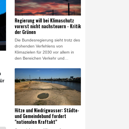
Hauptstadt statt und startete
zunächst friedlich. Mit Einbruch der
Nacht brachen laut dem Bericht
Regierung will bei Klimaschutz
eines Korrespondenten der
vorerst nicht nachsteuern - Kritik
Nachrichtenagentur AFP dann
der Grünen
Auseinandersetzungen zwischen
Die Bundesregierung sieht trotz des
Polizei und Teilnehmern aus. Die
drohenden Verfehlens von
Beamten seien dabei mit Steinen
Klimazielen für 2030 vor allem in
angegriffen worden.
den Bereichen Verkehr und
Gebäude derzeit keinen Anlass, die
von ihr vorgesehenen
m
Klimaschutzmaßnahmen
ür
nachzuschärfen. Das geht aus einer
Antwort auf eine Anfrage der
Grünen hervor, die der
Nachrichtenagentur AFP am Freitag
vorlag. Die Grünen kritisierten das
Hitze und Niedrigwasser: Städte-
scharf und warfen der Regierung
und Gemeindebund fordert
vor, zentrale klimapolitische
"nationalen Kraftakt"
Instrumente sogar abzuschwächen.