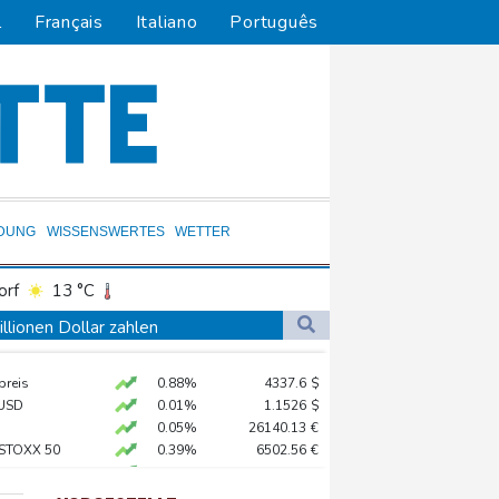
l
Français
Italiano
Português
LDUNG
WISSENSWERTES
WETTER
orf
13 °C
Dortmund
12 °C
lionen Dollar zahlen
4 °C
Flensburg
12 °C
egen Proteste vor
preis
0.88%
4337.6
$
23 °C
USD
0.01%
1.1526
$
0.05%
26140.13
€
 STOXX 50
0.39%
6502.56
€
 der Grünen
AX
1.36%
4000.99
€
ionalen Kraftakt"
X
0.01%
32431.12
€