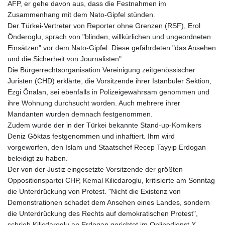
AFP, er gehe davon aus, dass die Festnahmen im
Zusammenhang mit dem Nato-Gipfel stünden.
Der Türkei-Vertreter von Reporter ohne Grenzen (RSF), Erol
Önderoglu, sprach von "blinden, willkürlichen und ungeordneten
Einsätzen" vor dem Nato-Gipfel. Diese gefährdeten "das Ansehen
und die Sicherheit von Journalisten".
Die Bürgerrechtsorganisation Vereinigung zeitgenössischer
Juristen (CHD) erklärte, die Vorsitzende ihrer Istanbuler Sektion,
Ezgi Önalan, sei ebenfalls in Polizeigewahrsam genommen und
ihre Wohnung durchsucht worden. Auch mehrere ihrer
Mandanten wurden demnach festgenommen.
Zudem wurde der in der Türkei bekannte Stand-up-Komikers
Deniz Göktas festgenommen und inhaftiert. Ihm wird
vorgeworfen, den Islam und Staatschef Recep Tayyip Erdogan
beleidigt zu haben.
Der von der Justiz eingesetzte Vorsitzende der größten
Oppositionspartei CHP, Kemal Kilicdaroglu, kritisierte am Sonntag
die Unterdrückung von Protest. "Nicht die Existenz von
Demonstrationen schadet dem Ansehen eines Landes, sondern
die Unterdrückung des Rechts auf demokratischen Protest",
schrieb Kilicdaroglu an Erdogan gerichtet im Onlinedienst X.