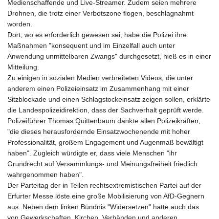
Medienschaffende und Live-Streamer. Zudem seien mehrere
Drohnen, die trotz einer Verbotszone flogen, beschlagnahmt
worden.
Dort, wo es erforderlich gewesen sei, habe die Polizei ihre
Maßnahmen "konsequent und im Einzelfall auch unter
Anwendung unmittelbaren Zwangs" durchgesetzt, hieß es in einer
Mitteilung.
Zu einigen in sozialen Medien verbreiteten Videos, die unter
anderem einen Polizeieinsatz im Zusammenhang mit einer
Sitzblockade und einen Schlagstockeinsatz zeigen sollen, erklärte
die Landespolizeidirektion, dass der Sachverhalt geprüft werde.
Polizeiführer Thomas Quittenbaum dankte allen Polizeikräften,
"die dieses herausfordernde Einsatzwochenende mit hoher
Professionalität, großem Engagement und Augenmaß bewältigt
haben". Zugleich würdigte er, dass viele Menschen "ihr
Grundrecht auf Versammlungs- und Meinungsfreiheit friedlich
wahrgenommen haben".
Der Parteitag der in Teilen rechtsextremistischen Partei auf der
Erfurter Messe löste eine große Mobilisierung von AfD-Gegnern
aus. Neben dem linken Bündnis "Widersetzen" hatte auch das
von Gewerkschaften, Kirchen, Verbänden und anderen