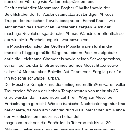
iranischen Führung wie Parlamentspräsident und
Chefunterhändler Mohammad Bagher Ghalibaf sowie der
Befehlshaber der für Auslandseinsätze zuständigen Al-Kuds-
Truppe der iranischen Revolutionsgarden, Esmail Kaani, wie
Aufnahmen des staatlichen Fernsehens zeigten. Auch der
mächtige Revolutionsgardenchef Ahmad Wahidi, der öffentlich so
gut wie nie in Erscheinung tritt, war anwesend.
Im Moscheekomplex der Großen Mosalla waren fünf in die
iranische Flagge gehüllte Särge auf einem Podium aufgebahrt -
darin die Leichname Chameneis sowie seines Schwiegersohns,
seiner Tochter, der Ehefrau seines Sohnes Modschtaba sowie
seiner 14 Monate alten Enkelin. Auf Chameneis Sarg lag der für
ihn typische schwarze Turban.
Der Moschee-Komplex und die umliegenden Straßen waren voller
Trauernder. Wegen der hohen Temperaturen von mehr als 35
Grad wurden den Trauernden auf ihrem Weg zur Moschee
Erfrischungen gereicht. Wie die iranische Nachrichtenagentur Irna
berichetete, wurden am Sonntag rund 4000 Menschen am Rande
der Feierlichkeiten medizinisch behandelt.
Insgesamt rechnen die Behörden in Teheran mit bis zu 20
Millionen Teilnehmern an den tagelangen Trauerzeremonien.