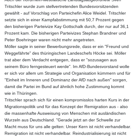
Tritschler wurde zum stellvertretenden Bundesvorsitzenden
gewählt - auf Vorschlag von Parteichefin Alice Weidel. Tritschler
setzte sich in einer Kampfabstimmung mit 50,7 Prozent gegen
den bisherigen Parteivize Kay Gottschalk durch, der nur auf 36,1
Prozent kam. Die bisherigen Parteivizes Stephan Brandner und
Peter Boehringer waren nicht mehr angetreten.
Möller sagte in seiner Bewerbungsrede, dass er ein "Freund und
Weggefährte" des thüringischen Landeschefs Höcke sei. Möller
trat aber dem Verdacht entgegen, dass er "sozusagen aus
seinem Büro ferngesteuert werde". Im AfD-Bundesvorstand wolle
er sich vor allem um Strategie und Organisation kümmern und für
"Einheit im Inneren und Dominanz der AfD nach außen" sorgen,
damit die Partei im Bund auf ähnlich hohe Zustimmung kommt
wie in Thüringen.
Tritschler sprach sich für einen kompromisslos harten Kurs in der
Migrationspolitik und für das Konzept der Remigration aus - also
die massenhafte Ausweisung von Menschen mit ausländischen
Wurzeln aus Deutschland. "Gerade jetzt an der Schwelle zur
Macht muss für uns alle gelten: Unser Kern ist nicht verhandelbar.
Remigration ist nicht verhandelbar. Reindustrialisierung ist nicht