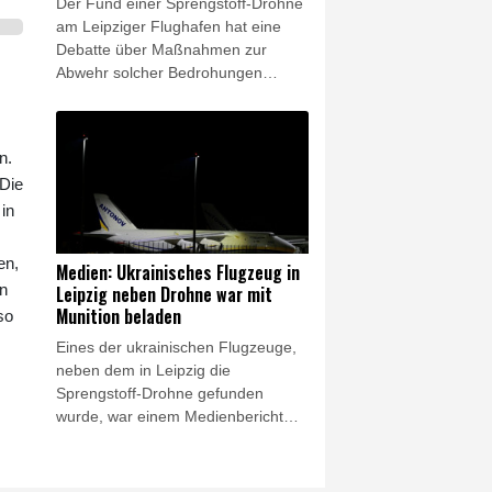
Der Fund einer Sprengstoff-Drohne
unterdessen auf neue
am Leipziger Flughafen hat eine
Verhandlungen zwischen
Debatte über Maßnahmen zur
Washington und Teheran.
Abwehr solcher Bedrohungen
ausgelöst. Die Grünen forderten am
Donnerstag klarer geregelte
Zuständigkeiten der Behörden. Die
n.
SPD sieht Deutschland hierbei auf
 Die
einem guten Weg. Unterdessen
in
wurden brisante Ermittlungs-Details
bekannt: Eine der ukrainischen
Frachtmaschinen, neben der die
en,
Medien: Ukrainisches Flugzeug in
Drohne gefunden wurde, war einem
en
Leipzig neben Drohne war mit
Medienbericht zufolge mit Munition
Munition beladen
so
beladen.
Eines der ukrainischen Flugzeuge,
neben dem in Leipzig die
Sprengstoff-Drohne gefunden
wurde, war einem Medienbericht
zufolge mit militärischer Munition
beladen. Diese sei offenbar kurz
zuvor aus Frankreich nach Leipzig