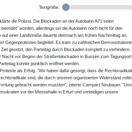
Textgröße:
lärte die Polizei. Die Blockaden an der Autobahn A71 seien
 beendet" worden, allerdings sei die Autobahn noch nicht für den
de auf einer Landstraße dauerte demnach am frühen Nachmittag an.
en Gegenprotesten begleitet. Es kam zu zahlreichen Demonstratione
Ziel gesetzt, den Parteitag durch Blockaden komplett zu verhindern.
der Nacht vor Beginn der Straßenblockaden in Bussen zum Tagungsort 
rteitag konnte pünktlich eröffnet werden.
Proteste als Erfolg. "Wir haben dafür gesorgt, dass die Rechtsradikal
 Rechtsradikale sind, die durch unseren organisierten Widerstand mitt
rsammlung gebracht werden mussten", zitierte Campact Neubauer. "Um
okraten vor der Messehalle in Erfurt und verteidigen unsere