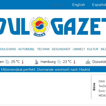
Deutsch
English
Españo
BOULEVARD
AUTOMOBIL
TECHNIK
GESUNDHEIT
UMWELT
KULTUR
BI
en
25 °C
Hamburg
23 °C
Düsseld
Potsdam
27 °C
Leipzig
30 °C
Millionendeal perfekt: Diomande wechselt nach Madrid
ln
25 °C
Kiel
23 °C
Bremen
2
US-Republikaner wollen früheren Corona-Berater Fauci vor Gerich
DAX
tgart
30 °C
Dresden
31 °C
Wien
Forlán wird Nationaltrainer in Uruguay
Börse
TecD
den-Baden
23 °C
Böden in Deutschland ähnlich trocken wie in Dürrejahren 2018 u
Euro
MDA
Mutter mit 71 Stichen getötet und Leiche zerstückelt: Mann muss 
SDA
Nach Ausweisung von Journalistin: Russland wirft Frankreich "poli
Gold