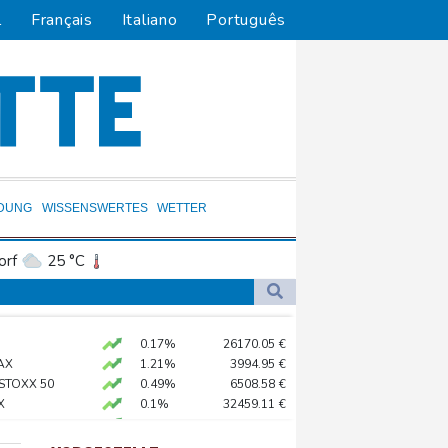
l
Français
Italiano
Português
LDUNG
WISSENSWERTES
WETTER
orf
25 °C
Dortmund
24 °C
5 °C
Flensburg
18 °C
t stellen lassen
0.17%
26170.05
€
35 °C
AX
1.21%
3994.95
€
nd 2022
 STOXX 50
0.49%
6508.58
€
X
0.1%
32459.11
€
in Psychiatrie
X
0.2%
18590.72
€
tische Verfolgung" vor
preis
0.36%
4320.7
$