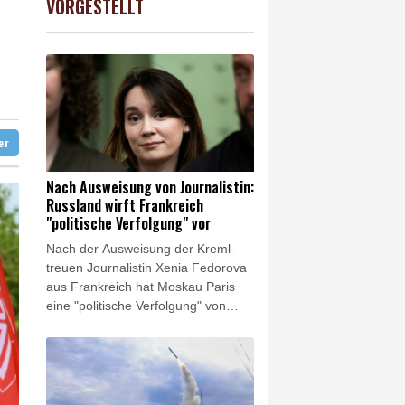
VORGESTELLT
USD
-0.08%
1.1546
$
 neue Gespräche
it
sfahrverbot für Lkw
ter
Nach Ausweisung von Journalistin:
Russland wirft Frankreich
"politische Verfolgung" vor
Nach der Ausweisung der Kreml-
treuen Journalistin Xenia Fedorova
aus Frankreich hat Moskau Paris
eine "politische Verfolgung" von
Medienschaffenden vorgeworfen.
"Jede abweichende Meinung wird
als russische Propaganda
bezeichnet, worauf Versuche folgen,
Journalisten und ganze Medien zu