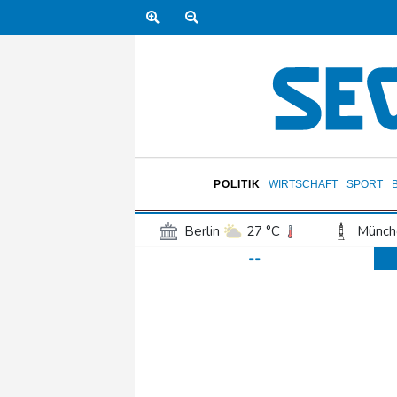
POLITIK
WIRTSCHAFT
SPORT
Berlin
27 °C
Münch
--
Frankfurt am Main
28 °C
Hannover
25 °C
Kö
Rostock
24 °C
Stut
Salzburg
22 °C
Ba