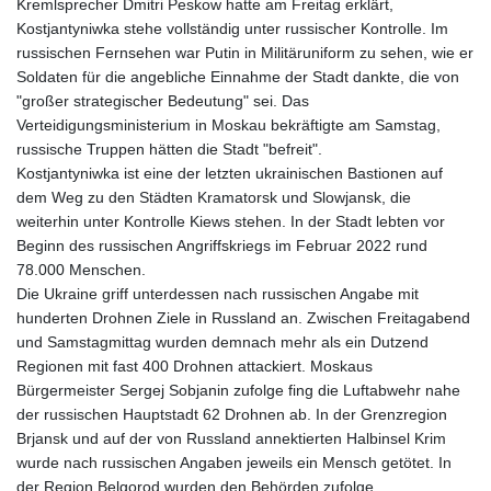
Kremlsprecher Dmitri Peskow hatte am Freitag erklärt,
Kostjantyniwka stehe vollständig unter russischer Kontrolle. Im
russischen Fernsehen war Putin in Militäruniform zu sehen, wie er
Soldaten für die angebliche Einnahme der Stadt dankte, die von
"großer strategischer Bedeutung" sei. Das
Verteidigungsministerium in Moskau bekräftigte am Samstag,
russische Truppen hätten die Stadt "befreit".
Kostjantyniwka ist eine der letzten ukrainischen Bastionen auf
dem Weg zu den Städten Kramatorsk und Slowjansk, die
weiterhin unter Kontrolle Kiews stehen. In der Stadt lebten vor
Beginn des russischen Angriffskriegs im Februar 2022 rund
78.000 Menschen.
Die Ukraine griff unterdessen nach russischen Angabe mit
hunderten Drohnen Ziele in Russland an. Zwischen Freitagabend
und Samstagmittag wurden demnach mehr als ein Dutzend
Regionen mit fast 400 Drohnen attackiert. Moskaus
Bürgermeister Sergej Sobjanin zufolge fing die Luftabwehr nahe
der russischen Hauptstadt 62 Drohnen ab. In der Grenzregion
Brjansk und auf der von Russland annektierten Halbinsel Krim
wurde nach russischen Angaben jeweils ein Mensch getötet. In
der Region Belgorod wurden den Behörden zufolge