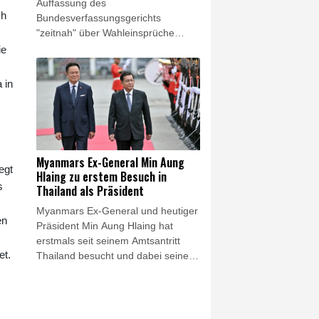
Auffassung des
ch
Bundesverfassungsgerichts
"zeitnah" über Wahleinsprüche
entscheiden. In einem am
ie
Donnerstag veröffentlichten
Beschluss erklärten die Karlsruher
 in
Richter, es sei nicht ersichtlich,
warum das Parlament die für die
Wahlprüfung erforderlichen Schritte
nicht unverzüglich nach seiner
Konstituierung einleitete. Eine
Myanmars Ex-General Min Aung
Wahlprüfungsbeschwerde gegen
egt
Hlaing zu erstem Besuch in
die Fünf-Prozent-Sperrklausel, um
s
Thailand als Präsident
die es hauptsächlich in dem
Myanmars Ex-General und heutiger
Verfahren ging, verwarf der Zweite
en
Präsident Min Aung Hlaing hat
Senat. (2 BvC 20/26)
erstmals seit seinem Amtsantritt
et.
Thailand besucht und dabei seine
Hoffnung auf eine Normalisierung
der Beziehungen seines Landes zu
den anderen Staaten der Region
zum Ausdruck gebracht. Die