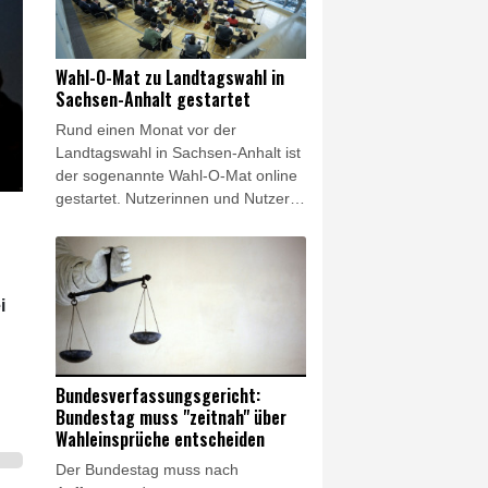
Wahl-O-Mat zu Landtagswahl in
Sachsen-Anhalt gestartet
Rund einen Monat vor der
Landtagswahl in Sachsen-Anhalt ist
der sogenannte Wahl-O-Mat online
gestartet. Nutzerinnen und Nutzer
können ihre eigenen Positionen zu
38 politischen Thesen mit denen
der 15 zur Wahl zugelassenen
Parteien abgleichen. Das von der
i
Bundeszentrale für politische
Bildung entwickelte digitale Angebot
soll Wahlberechtigten bei der
Entscheidungsfindung helfen.
Bundesverfassungsgericht:
Bundestag muss "zeitnah" über
Wahleinsprüche entscheiden
Der Bundestag muss nach