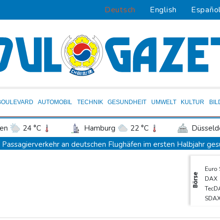
Deutsch
English
Españo
BOULEVARD
AUTOMOBIL
TECHNIK
GESUNDHEIT
UMWELT
KULTUR
BI
en
24 °C
Hamburg
22 °C
Düsseld
Potsdam
27 °C
Leipzig
29 °C
Passagierverkehr an deutschen Flughäfen im ersten Halbjahr ge
ln
23 °C
Kiel
22 °C
Bremen
2
Papst Leo bei Besuch in Assisi von tausenden jungen Menschen
Euro
tgart
28 °C
Dresden
30 °C
Wien
Hausärzte kritisieren Untätigkeit der Regierung in Hitzekrise
Börse
DAX
den-Baden
20 °C
Übernahmekampf: Commerzbank geht mit Rekordergebnis in Gesp
TecD
SDA
Nach Drohnen-Vorfall an Leipziger Flughafen: Suche nach weiter
MDA
Verbände fordern Regierung zu Einberufung von Hitzegipfel auf
Gold