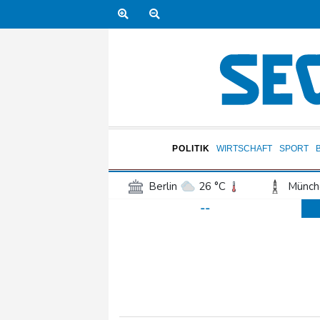
POLITIK
WIRTSCHAFT
SPORT
Berlin
26 °C
Münch
--
Frankfurt am Main
27 °C
Hannover
23 °C
Kö
Rostock
24 °C
Stut
Salzburg
29 °C
Ba