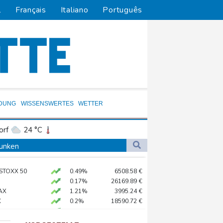
l
Français
Italiano
Português
LDUNG
WISSENSWERTES
WETTER
orf
24 °C
Dortmund
22 °C
sunken
3 °C
Flensburg
21 °C
 begeistert empfangen
 STOXX 50
0.49%
6508.58
€
34 °C
0.17%
26169.89
€
räche mit der Unicredit
AX
1.21%
3995.24
€
X
0.2%
18590.72
€
em Objekt dauert an
X
0.1%
32459.11
€
preis
0.36%
4320.7
$