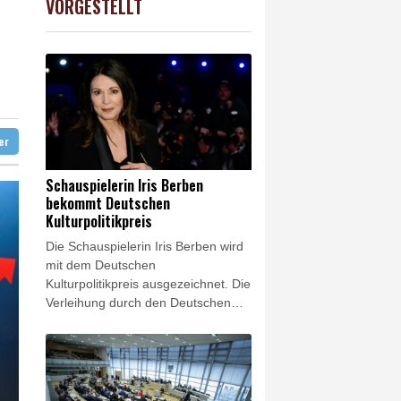
VORGESTELLT
USD
-0.08%
1.1546
$
ande wechselt zu Real Madrid
er im Aufwärtstrend
ter
Schauspielerin Iris Berben
bekommt Deutschen
Kulturpolitikpreis
Die Schauspielerin Iris Berben wird
mit dem Deutschen
Kulturpolitikpreis ausgezeichnet. Die
Verleihung durch den Deutschen
Kulturrat findet am 24. September in
Berlin statt, wie die Organisatoren
am Donnerstag in der Hauptstadt
mitteilten. Die Laudatio hält der
Pianist Igor Levit.