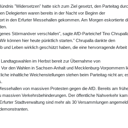
Bündnis "Widersetzen" hatte sich zum Ziel gesetzt, den Parteitag dur
en Delegierten waren bereits in der Nacht vor Beginn der
rt in den Erfurter Messehallen gekommen. Am Morgen eskortierte d
den.
eigenes Störmanöver verschlafen", sagte AfD-Parteichef Tino Chrupalla
Wir können hier heute pünktlich starten." Chrupalla dankte den
ib und Leben wirklich geschützt haben, die eine hervorragende Arbeit
en Landtagswahlen im Herbst bereit zur Übernahme von
l. Vor den Wahlen in Sachsen-Anhalt und Mecklenburg-Vorpommern li
liche inhaltliche Weichenstellungen stehen beim Parteitag nicht an; e
s.
er Messehallen von massiven Protesten gegen die AfD. Bereits am früh
 massiven Verkehrsbehinderungen. Der öffentliche Nahverkehr kam
 Erfurter Stadtverwaltung sind mehr als 30 Versammlungen angemeld
demonstranten.