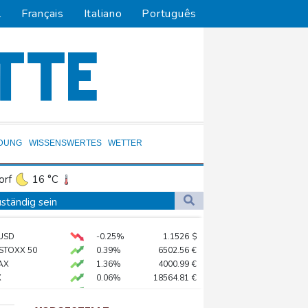
l
Français
Italiano
Português
LDUNG
WISSENSWERTES
WETTER
orf
16 °C
Dortmund
15 °C
ständig sein
6 °C
Flensburg
13 °C
chaft
USD
-0.25%
1.1526
$
24 °C
 STOXX 50
0.39%
6502.56
€
ündigt Vergeltung an
AX
1.36%
4000.99
€
X
0.06%
18564.81
€
0.05%
26140.13
€
digt Vergeltung an
preis
0.01%
4300
$