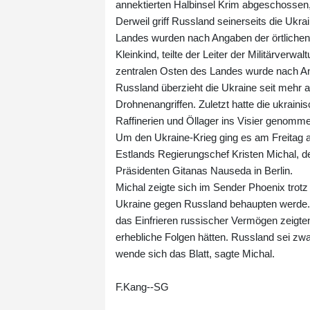
annektierten Halbinsel Krim abgeschossen,
Derweil griff Russland seinerseits die Ukr
Landes wurden nach Angaben der örtlichen 
Kleinkind, teilte der Leiter der Militärver
zentralen Osten des Landes wurde nach Ang
Russland überzieht die Ukraine seit mehr a
Drohnenangriffen. Zuletzt hatte die ukrain
Raffinerien und Öllager ins Visier genomm
Um den Ukraine-Krieg ging es am Freitag 
Estlands Regierungschef Kristen Michal, d
Präsidenten Gitanas Nauseda in Berlin.
Michal zeigte sich im Sender Phoenix trotz 
Ukraine gegen Russland behaupten werde. 
das Einfrieren russischer Vermögen zeigten
erhebliche Folgen hätten. Russland sei zwa
wende sich das Blatt, sagte Michal.
F.Kang--SG