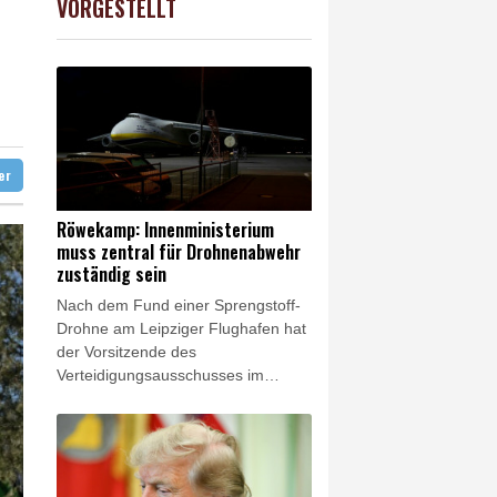
VORGESTELLT
X
0.01%
32431.12
€
amaskus
diert
ter
Röwekamp: Innenministerium
muss zentral für Drohnenabwehr
zuständig sein
Nach dem Fund einer Sprengstoff-
Drohne am Leipziger Flughafen hat
der Vorsitzende des
Verteidigungsausschusses im
Bundestag, Thomas Röwekamp
(CDU), eine Zentralisierung der
Zuständigkeit für die Drohnen-
Abwehr beim
Bundesinnenministerium gefordert.