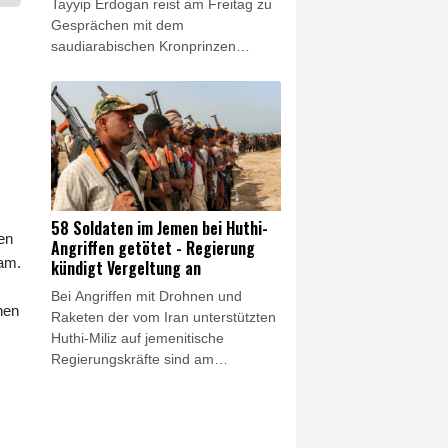
Tayyip Erdogan reist am Freitag zu
Dies werde nun nicht mehr möglich
Gesprächen mit dem
sein.
saudiarabischen Kronprinzen
Mohammed bin Salman und dem
pakistanischen Regierungschef
Shebaz Sharif nach Saudi-Arabien.
Bei dem eintägigen Arbeitsbesuch
werde Erdogan mit beiden
Regierungschefs zusammentreffen,
teilte der Kommunikationsdirektor
des türkischen Präsidentenamts,
58 Soldaten im Jemen bei Huthi-
Burhanettin Duran, am
en
Angriffen getötet - Regierung
Donnerstagabend im Onlinedienst X
ram.
kündigt Vergeltung an
mit. Riad bestätigte ein Gipfeltreffen
Bei Angriffen mit Drohnen und
in Dschiddah am Freitag.
hen
Raketen der vom Iran unterstützten
Huthi-Miliz auf jemenitische
Regierungskräfte sind am
Donnerstag nach Angaben der
Armee mindestens 58 Menschen
getötet worden. Dutzende
Menschen seien zudem verletzt