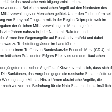
 erklärte das russische Verteidigungsministerium.
aine wieder an. Bei einem russischen Angriff auf den Nordosten des
Militärverwaltung vier Menschen getötet. Unter den Todesopfern sei 
waltung von Sumy auf Telegram mit. In der Region Dnipropetrowsk im
aben der örtlichen Militärverwaltung ein Mensch getötet.
ls vier Jahren nahezu in jeder Nacht mit Raketen- und
ische Armee ihre Gegenangriffe auf Russland verstärkt und dabei
en, was zu Treibstoffengpässen im Land führte.
auch bei einem Treffen von Bundeskanzler Friedrich Merz (CDU) mit
em lettischen Präsidenten Edgars Rinkevics und dem litauischen
der jüngsten russischen Angriffe auf Kiew zuversichtlich, dass sich d
Die Sanktionen, das Vorgehen gegen die russische Schattenflotte u
 Wirkung, sagte Michal. Hinzu kämen ukrainische Angriffe, die
r nach wie vor eine Bedrohung für die Nato-Staaten, doch allmählich