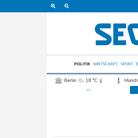
POLITIK
WIRTSCHAFT
SPORT
Berlin
18 °C
Münch
--
Frankfurt am Main
18 °C
Hannover
16 °C
Kö
Rostock
17 °C
Stut
Salzburg
20 °C
Ba