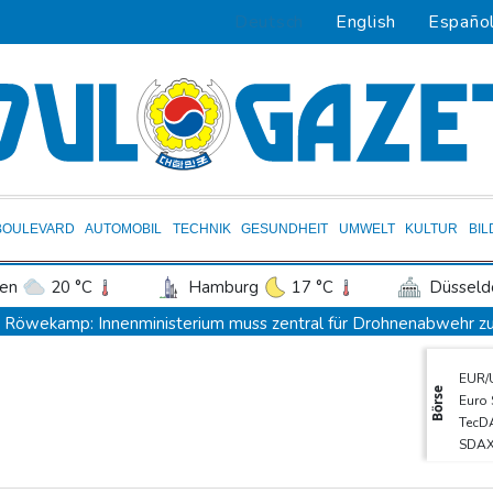
Deutsch
English
Españo
BOULEVARD
AUTOMOBIL
TECHNIK
GESUNDHEIT
UMWELT
KULTUR
BI
en
20 °C
Hamburg
17 °C
Düsseld
Potsdam
18 °C
Leipzig
17 °C
Röwekamp: Innenministerium muss zentral für Drohnenabwehr zu
ln
17 °C
Kiel
16 °C
Bremen
1
Trump unternimmt neuen Vorstoß im Streit um US-Staatsbürgers
EUR/
tgart
18 °C
Dresden
21 °C
Wien
Erdogan reist zu Dreier-Gipfel mit Pakistan nach Saudi-Arabien
Börse
Euro
den-Baden
15 °C
58 Soldaten im Jemen bei Huthi-Angriffen getötet - Regierung k
TecD
SDA
UEFA hält an FIFA-Boykott fest - CAF hält zu Infantino
DAX
Jemen: 38 Soldaten bei Huthi-Angriffen getötet - Regierung kün
Gold