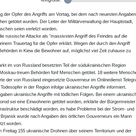
g der Opfer des Angriffs am Vortag, bei dem nach neuesten Angaben
n getötet wurden. Der Leiter der Militärverwaltung der Hauptstadt,
schen seien verletzt worden.
die russische Attacke als "massivsten Angriff des Feindes auf die
einem Trauertag für die Opfer erklärt. Wegen der durch den Angriff
Behörden in Kiew die Bewohner auf, möglichst viel Zeit zuhause zu
arkt im von Russland besetzten Teil der südukrainischen Region
Moskau-treuen Behörden fünf Menschen getötet. 18 weitere Mensch
lärte der von Russland eingesetzte Gouverneur im Onlinedienst Teleg
 Todesopfer in der Region infolge ukrainischer Angriffe informiert.
ben ukrainische Angriffe mit tödlichen Folgen. Bei einem ukrainisc
gorod sei eine Einwohnerin getötet worden, erklärte der Bürgermeister
nfrastruktur beschädigt worden, es habe Probleme bei der Strom- und
 Brjansk wurde nach Angaben des örtlichen Gouverneurs ein Mann
tzt worden.
 Freitag 155 ukrainische Drohnen über seinem Territorium und der