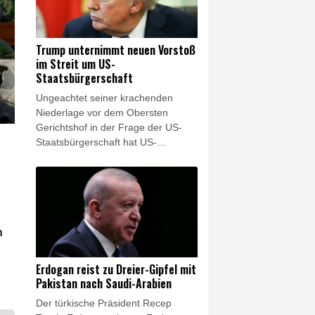
Die bisher zu Leipzig vorliegenden
Erkenntnisse "bestätigen die
Dringlichkeit, auf die Bedrohung
Trump unternimmt neuen Vorstoß
ziviler Infrastruktur durch Drohnen
im Streit um US-
schnell neue Antworten zu finden",
Staatsbürgerschaft
sagte er dem Redaktionsnetzwerk
Ungeachtet seiner krachenden
Deutschland (Freitagsausgaben).
Niederlage vor dem Obersten
"Wir brauchen eine zentrale
Gerichtshof in der Frage der US-
Zuständigkeit statt einer Vielzahl
Staatsbürgerschaft hat US-
föderaler Luftsicherheitsbehörden."
Präsident Donald Trump in dem
Streit einen weiteren Vorstoß
unternommen. Er unterzeichnete
am Donnerstag ein Dekret, mit dem
der sogenannte "Geburtstourismus"
verhindert werden soll. Seinen
n
Angaben zufolge kommen
unzählige ausländische Frauen als
Erdogan reist zu Dreier-Gipfel mit
Touristinnen "getarnt" bewusst zum
Pakistan nach Saudi-Arabien
Entbinden in die USA, damit ihr Kind
Der türkische Präsident Recep
die US-Staatsbürgerschaft erhält.