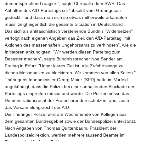
dementsprechend reagiert", sagte Chrupalla dem SWR. Das
Abhalten des AfD-Parteitags sei "absolut vom Grundgesetz
gedeckt - und dass man sich so etwas mittlerweile erkämpfen
muss, zeigt eigentlich die gesamte Situation in Deutschland".
Das sich als antifaschistisch verstehende Bündnis "Widersetzen"
verfolgt nach eigenen Angaben das Ziel, den AfD-Parteitag "mit
Aktionen des massenhaften Ungehorsams zu verhindern", wie die
Initiatoren ankündigten. "Wir werden diesen Parteitag zum
Desaster machen", sagte Bündnissprecher Noa Sander am
Freitag in Erfurt. "Unser klares Ziel ist, alle Zufahrtswege zu
diesen Messehallen zu blockieren. Wir kommen von allen Seiten."
Thüringens Innenminister Georg Maier (SPD) hatte im Vorfeld
angekündigt, dass die Polizei bei einer anhaltenden Blockade des
Parteitags eingreifen müsse und werde. Die Polizei müsse das
Demonstrationsrecht der Protestierenden schützen, aber auch
das Versammlungsrecht der AfD.
Die Thüringer Polizei wird am Wochenende von Kollegen aus
dem gesamten Bundesgebiet sowie der Bundespolizei unterstützt.
Nach Angaben von Thomas Quittenbaum, Präsident der
Landespolizeidirektion, werden mehrere tausend Beamte im