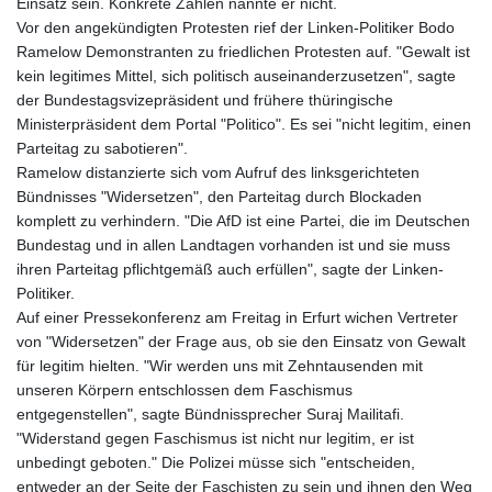
Einsatz sein. Konkrete Zahlen nannte er nicht.
Vor den angekündigten Protesten rief der Linken-Politiker Bodo
Ramelow Demonstranten zu friedlichen Protesten auf. "Gewalt ist
kein legitimes Mittel, sich politisch auseinanderzusetzen", sagte
der Bundestagsvizepräsident und frühere thüringische
Ministerpräsident dem Portal "Politico". Es sei "nicht legitim, einen
Parteitag zu sabotieren".
Ramelow distanzierte sich vom Aufruf des linksgerichteten
Bündnisses "Widersetzen", den Parteitag durch Blockaden
komplett zu verhindern. "Die AfD ist eine Partei, die im Deutschen
Bundestag und in allen Landtagen vorhanden ist und sie muss
ihren Parteitag pflichtgemäß auch erfüllen", sagte der Linken-
Politiker.
Auf einer Pressekonferenz am Freitag in Erfurt wichen Vertreter
von "Widersetzen" der Frage aus, ob sie den Einsatz von Gewalt
für legitim hielten. "Wir werden uns mit Zehntausenden mit
unseren Körpern entschlossen dem Faschismus
entgegenstellen", sagte Bündnissprecher Suraj Mailitafi.
"Widerstand gegen Faschismus ist nicht nur legitim, er ist
unbedingt geboten." Die Polizei müsse sich "entscheiden,
entweder an der Seite der Faschisten zu sein und ihnen den Weg