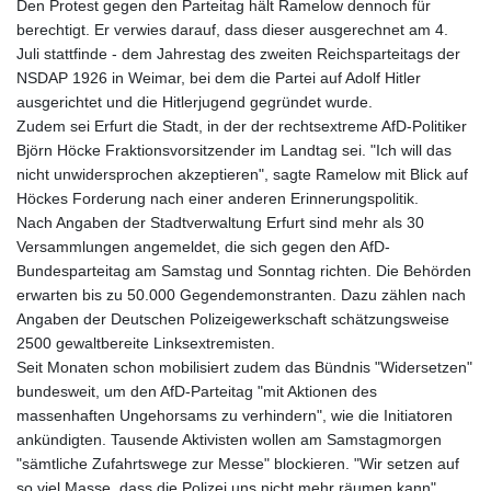
Den Protest gegen den Parteitag hält Ramelow dennoch für
berechtigt. Er verwies darauf, dass dieser ausgerechnet am 4.
Juli stattfinde - dem Jahrestag des zweiten Reichsparteitags der
NSDAP 1926 in Weimar, bei dem die Partei auf Adolf Hitler
ausgerichtet und die Hitlerjugend gegründet wurde.
Zudem sei Erfurt die Stadt, in der der rechtsextreme AfD-Politiker
Björn Höcke Fraktionsvorsitzender im Landtag sei. "Ich will das
nicht unwidersprochen akzeptieren", sagte Ramelow mit Blick auf
Höckes Forderung nach einer anderen Erinnerungspolitik.
Nach Angaben der Stadtverwaltung Erfurt sind mehr als 30
Versammlungen angemeldet, die sich gegen den AfD-
Bundesparteitag am Samstag und Sonntag richten. Die Behörden
erwarten bis zu 50.000 Gegendemonstranten. Dazu zählen nach
Angaben der Deutschen Polizeigewerkschaft schätzungsweise
2500 gewaltbereite Linksextremisten.
Seit Monaten schon mobilisiert zudem das Bündnis "Widersetzen"
bundesweit, um den AfD-Parteitag "mit Aktionen des
massenhaften Ungehorsams zu verhindern", wie die Initiatoren
ankündigten. Tausende Aktivisten wollen am Samstagmorgen
"sämtliche Zufahrtswege zur Messe" blockieren. "Wir setzen auf
so viel Masse, dass die Polizei uns nicht mehr räumen kann",