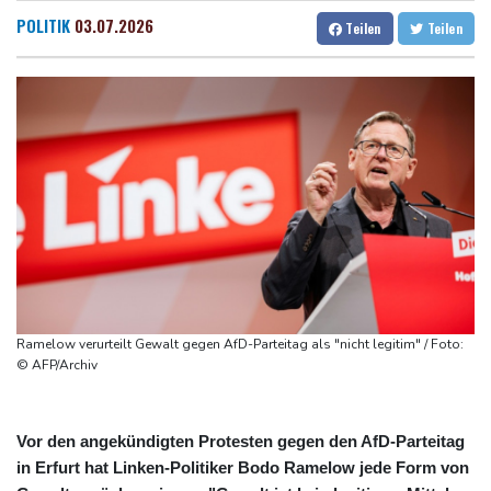
Dialog auf - ohne Machado
Dresden
21 °C
Wien
23 °C
POLITIK
03.07.2026
Teilen
Teilen
Schwimm-EM: Gose holt Gold im Freiwasser-Knockout
Salzburg
21 °C
Angeblicher "Geburtstourismus": Trump unternimmt neuen
Baden-Baden
16 °C
Vorstoß im Streit um US-Staatsbürgerschaft
Würgeschlange an Kanalufer in Schleswig-Holstein entdeckt
Unter Traktor eingeklemmt: Zwölfjähriger stirbt in Nordrhein-
Westfalen
Sri Lanka setzt nach Unruhen in Gefängnis Soldaten ein
Zuwächse in der Autobranche: Industrieproduktion legt im Juni
leicht zu
Ramelow verurteilt Gewalt gegen AfD-Parteitag als "nicht legitim" / Foto:
© AFP/Archiv
Vor den angekündigten Protesten gegen den AfD-Parteitag
in Erfurt hat Linken-Politiker Bodo Ramelow jede Form von