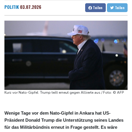
Höhere Trassenpreise: Länder drohen mit Klage
Dresden
30 °C
Wien
33 °C
POLITIK
03.07.2026
Teilen
Teilen
RWE gibt Offshore-Windparkprojekte in den USA auf
Salzburg
22 °C
Mindestens 38 Soldaten bei Angriffen im Jemen getötet - Huthis
Baden-Baden
23 °C
reklamieren Attacke
UEFA hält an FIFA-Boykott fest
Niedrigwasser: Bilger für Aussetzung von Sonn- und
Feiertagsfahrverbot für Lkw
Millionendeal perfekt: Diomande wechselt nach Madrid
Kurz vor Nato-Gipfel: Trump teilt erneut gegen Alliierte aus / Foto: © AFP
Wenige Tage vor dem Nato-Gipfel in Ankara hat US-
Präsident Donald Trump die Unterstützung seines Landes
für das Militärbündnis erneut in Frage gestellt. Es wäre