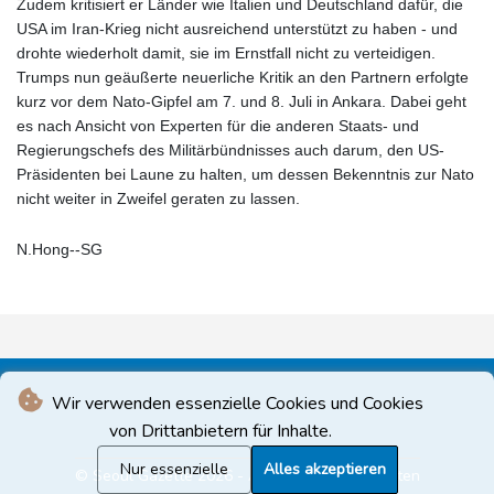
Zudem kritisiert er Länder wie Italien und Deutschland dafür, die
USA im Iran-Krieg nicht ausreichend unterstützt zu haben - und
drohte wiederholt damit, sie im Ernstfall nicht zu verteidigen.
Trumps nun geäußerte neuerliche Kritik an den Partnern erfolgte
kurz vor dem Nato-Gipfel am 7. und 8. Juli in Ankara. Dabei geht
es nach Ansicht von Experten für die anderen Staats- und
Regierungschefs des Militärbündnisses auch darum, den US-
Präsidenten bei Laune zu halten, um dessen Bekenntnis zur Nato
nicht weiter in Zweifel geraten zu lassen.
N.Hong--SG
Wir verwenden essenzielle Cookies und Cookies
von Drittanbietern für Inhalte.
Nur essenzielle
Alles akzeptieren
© Seoul Gazette 2026 - Alle Rechte vorbehalten