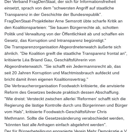
Der Verband FragDenStaat, der sich für Informationsfreiheit
einsetzt, sprach von dem "schwersten Angriff auf staatliche
Transparenz in der Geschichte der Bundesrepublik".
FragDenStaat-Projektleiter Arne Semsrott übte scharfe Kritik an
den Koalitionsparteien: "Sie bauen Bürgerrechte ab, schotten
Politik und Verwaltung von der Öffentlichkeit ab und schaffen ein
Gesetz, das Korruption und Intransparenz begünstigt."
Die Transparenzorganisation Abgeordnetenwatch äußerte sich
ähnlich. "Die Koalition greift die staatliche Transparenz frontal an",
kritisierte Léa Briand Gau, Geschäftsführerin von
Abgeordnetenwatch. "Sie schafft ein Jedermannsrecht ab, das
seit 20 Jahren Korruption und Machtmissbrauch aufdeckt und
bricht damit ihren eigenen Koalitionsvertrag."
Die Verbraucherorganisation Foodwatch kritisierte, die anvisierte
Reform des Gesetzes bedeute praktisch dessen Abschaffung.
"Wie dreist: Versteckt zwischen allerlei 'Reformen' schafft sich die
Regierung die lästige Kontrolle durch uns Bürgerinnen und Bürger
vom Hals", kritisierte Foodwatch-Geschäftsführer Chris
Methmann. Sollte die Gesetzesänderung verabschiedet werden,
"könnten fast alle Anfragen einfach abgelehnt werden".
Der für Bürgerbeteiligung engagierte Verein Mehr Demokratie e.V.