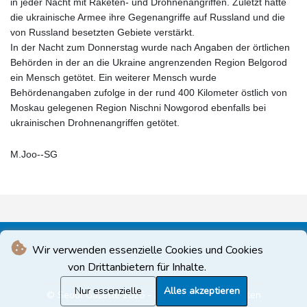
in jeder Nacht mit Raketen- und Drohnenangriffen. Zuletzt hatte
die ukrainische Armee ihre Gegenangriffe auf Russland und die
von Russland besetzten Gebiete verstärkt.
In der Nacht zum Donnerstag wurde nach Angaben der örtlichen
Behörden in der an die Ukraine angrenzenden Region Belgorod
ein Mensch getötet. Ein weiterer Mensch wurde
Behördenangaben zufolge in der rund 400 Kilometer östlich von
Moskau gelegenen Region Nischni Nowgorod ebenfalls bei
ukrainischen Drohnenangriffen getötet.
M.Joo--SG
Wir verwenden essenzielle Cookies und Cookies
von Drittanbietern für Inhalte.
Nur essenzielle
Alles akzeptieren
© Seoul Gazette 2026 - Alle Rechte vorbehalten