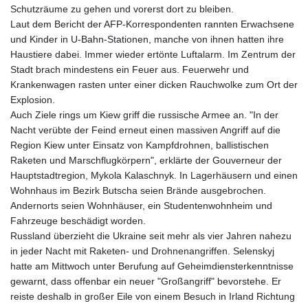
Schutzräume zu gehen und vorerst dort zu bleiben.
Laut dem Bericht der AFP-Korrespondenten rannten Erwachsene
und Kinder in U-Bahn-Stationen, manche von ihnen hatten ihre
Haustiere dabei. Immer wieder ertönte Luftalarm. Im Zentrum der
Stadt brach mindestens ein Feuer aus. Feuerwehr und
Krankenwagen rasten unter einer dicken Rauchwolke zum Ort der
Explosion.
Auch Ziele rings um Kiew griff die russische Armee an. "In der
Nacht verübte der Feind erneut einen massiven Angriff auf die
Region Kiew unter Einsatz von Kampfdrohnen, ballistischen
Raketen und Marschflugkörpern", erklärte der Gouverneur der
Hauptstadtregion, Mykola Kalaschnyk. In Lagerhäusern und einen
Wohnhaus im Bezirk Butscha seien Brände ausgebrochen.
Andernorts seien Wohnhäuser, ein Studentenwohnheim und
Fahrzeuge beschädigt worden.
Russland überzieht die Ukraine seit mehr als vier Jahren nahezu
in jeder Nacht mit Raketen- und Drohnenangriffen. Selenskyj
hatte am Mittwoch unter Berufung auf Geheimdiensterkenntnisse
gewarnt, dass offenbar ein neuer "Großangriff" bevorstehe. Er
reiste deshalb in großer Eile von einem Besuch in Irland Richtung