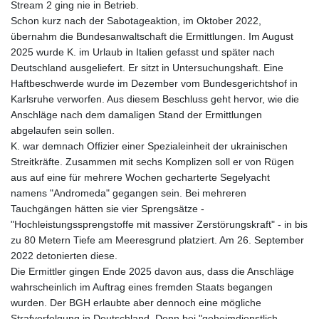
Stream 2 ging nie in Betrieb.
Schon kurz nach der Sabotageaktion, im Oktober 2022,
übernahm die Bundesanwaltschaft die Ermittlungen. Im August
2025 wurde K. im Urlaub in Italien gefasst und später nach
Deutschland ausgeliefert. Er sitzt in Untersuchungshaft. Eine
Haftbeschwerde wurde im Dezember vom Bundesgerichtshof in
Karlsruhe verworfen. Aus diesem Beschluss geht hervor, wie die
Anschläge nach dem damaligen Stand der Ermittlungen
abgelaufen sein sollen.
K. war demnach Offizier einer Spezialeinheit der ukrainischen
Streitkräfte. Zusammen mit sechs Komplizen soll er von Rügen
aus auf eine für mehrere Wochen gecharterte Segelyacht
namens "Andromeda" gegangen sein. Bei mehreren
Tauchgängen hätten sie vier Sprengsätze -
"Hochleistungssprengstoffe mit massiver Zerstörungskraft" - in bis
zu 80 Metern Tiefe am Meeresgrund platziert. Am 26. September
2022 detonierten diese.
Die Ermittler gingen Ende 2025 davon aus, dass die Anschläge
wahrscheinlich im Auftrag eines fremden Staats begangen
wurden. Der BGH erlaubte aber dennoch eine mögliche
Strafverfolgung in Deutschland. Denn bei "geheimdienstlich