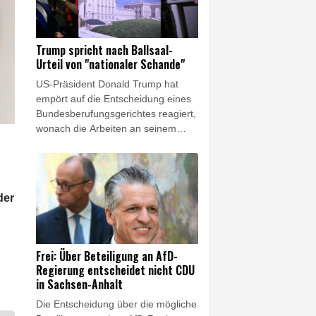
das südamerikanische Land
bringen. Der 48-jährige Politik-
Neuling trat die Nachfolge des
Trump spricht nach Ballsaal-
linken Präsidenten Gustavo Petro
Urteil von "nationaler Schande"
an.
US-Präsident Donald Trump hat
empört auf die Entscheidung eines
Bundesberufungsgerichtes reagiert,
wonach die Arbeiten an seinem
umstrittenen Ballsaal-Projekt vorerst
nicht weitergehen dürfen. Die
Justizentscheidung sei eine
"nationale Schande", erklärte er am
der
Freitag. Außerdem werde dadurch
die nationale Sicherheit bedroht,
setzte er offensichtlich mit Blick auf
einen unterirdischen Militärbunker
Frei: Über Beteiligung an AfD-
sowie weitere
Regierung entscheidet nicht CDU
Sicherheitsvorkehrungen im
in Sachsen-Anhalt
geplanten Erweiterungsbau des
Die Entscheidung über die mögliche
Weißen Hauses hinzu. Zuvor hatte