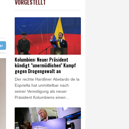
VORGESTELLT
 STOXX 50
0.33%
6523.86
€
nd
d Übergangslösungen
 Falschinformationen
digt
ter
Kolumbien: Neuer Präsident
kündigt "unermüdlichen" Kampf
gegen Drogengewalt an
Der rechte Hardliner Abelardo de la
Espriella hat unmittelbar nach
seiner Vereidigung als neuer
Präsident Kolumbiens einen
"unermüdlichen" Kampf gegen
Drogengewalt angekündigt. Der
Verbündete von US-Präsident
Donald Trump sagte am Freitag in
Cali, er werde wieder "Ordnung" in