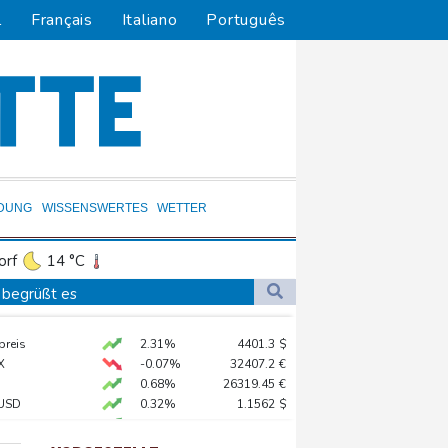
l
Français
Italiano
Português
LDUNG
WISSENSWERTES
WETTER
orf
14 °C
Dortmund
12 °C
 begrüßt es
4 °C
Flensburg
11 °C
gen Drogengewalt an
preis
2.31%
4401.3
$
23 °C
ür Lastwagen
X
-0.07%
32407.2
€
0.68%
26319.45
€
USD
0.32%
1.1562
$
hnt
X
0.51%
18659.63
€
in Sachsen-Anhalt
AX
1.67%
4068.78
€