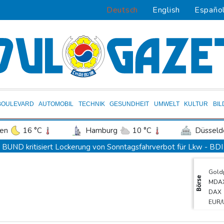
Deutsch
English
Españo
BOULEVARD
AUTOMOBIL
TECHNIK
GESUNDHEIT
UMWELT
KULTUR
BI
en
16 °C
Hamburg
10 °C
Düsseld
Potsdam
13 °C
Leipzig
12 °C
BUND kritisiert Lockerung von Sonntagsfahrverbot für Lkw - BDI
ln
15 °C
Kiel
11 °C
Bremen
1
Kolumbien: Neuer Präsident kündigt "unermüdlichen" Kampf ge
Gold
tgart
17 °C
Dresden
15 °C
Wien
BUND kritisiert Lockerung von Sonn- und Feiertagsfahrverbot f
Börse
MDA
den-Baden
16 °C
Trump spricht nach Ballsaal-Urteil von "nationaler Schande"
DAX
EUR/
Abholzung im Amazonas auf niedrigstem Stand seit einem Jahrze
SDA
Frei: Über Beteiligung an AfD-Regierung entscheidet nicht CDU 
TecD