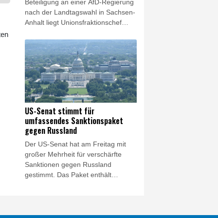
Beteiligung an einer AfD-Regierung
der Präsident bereits angekündigt,
nach der Landtagswahl in Sachsen-
in Berufung zu gehen.
Anhalt liegt Unionsfraktionschef
Thorsten Frei (CDU) zufolge nicht
ten
bei der CDU vor Ort. "Das
Kooperationsverbot mit der AfD ist
ein Grundsatzbeschluss in der
CDU", sagte Frei den Funke-
Zeitungen vom Samstag. "Es kann
nicht je nach Bundesland anders
beantwortet werden."
US-Senat stimmt für
umfassendes Sanktionspaket
gegen Russland
Der US-Senat hat am Freitag mit
großer Mehrheit für verschärfte
Sanktionen gegen Russland
gestimmt. Das Paket enthält
Strafmaßnahmen gegen Präsident
Wladimir Putin sowie eine Reihe
russischer Beamter, Oligarchen und
Banken. Außerdem wird von