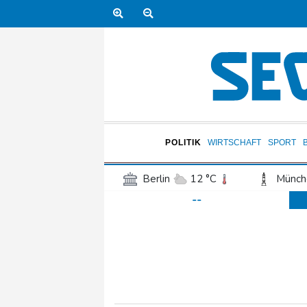
POLITIK
WIRTSCHAFT
SPORT
Berlin
12 °C
Münch
--
Frankfurt am Main
17 °C
Hannover
15 °C
Kö
Rostock
12 °C
Stut
Salzburg
19 °C
Ba