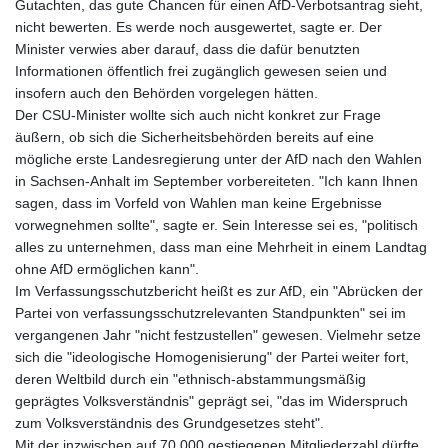
Gutachten, das gute Chancen für einen AfD-Verbotsantrag sieht,
nicht bewerten. Es werde noch ausgewertet, sagte er. Der
Minister verwies aber darauf, dass die dafür benutzten
Informationen öffentlich frei zugänglich gewesen seien und
insofern auch den Behörden vorgelegen hätten.
Der CSU-Minister wollte sich auch nicht konkret zur Frage
äußern, ob sich die Sicherheitsbehörden bereits auf eine
mögliche erste Landesregierung unter der AfD nach den Wahlen
in Sachsen-Anhalt im September vorbereiteten. "Ich kann Ihnen
sagen, dass im Vorfeld von Wahlen man keine Ergebnisse
vorwegnehmen sollte", sagte er. Sein Interesse sei es, "politisch
alles zu unternehmen, dass man eine Mehrheit in einem Landtag
ohne AfD ermöglichen kann".
Im Verfassungsschutzbericht heißt es zur AfD, ein "Abrücken der
Partei von verfassungsschutzrelevanten Standpunkten" sei im
vergangenen Jahr "nicht festzustellen" gewesen. Vielmehr setze
sich die "ideologische Homogenisierung" der Partei weiter fort,
deren Weltbild durch ein "ethnisch-abstammungsmäßig
geprägtes Volksverständnis" geprägt sei, "das im Widerspruch
zum Volksverständnis des Grundgesetzes steht".
Mit der inzwischen auf 70.000 gestiegenen Mitgliederzahl dürfte