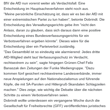
BfV die AfD nun vorerst weiter als Verdachtsfall. Eine
Entscheidung im Hauptsacheverfahren steht noch aus.
"Meine persönliche Einschätzung ist, dass wir es bei der AfD mit
einer extremistischen Partei zu tun haben", betonte Dobrindt. Die
Entscheidung des Verwaltungsgerichts gebe ihm "nicht den
Anlass, daran zu glauben, dass sich daraus dann eine positive
Entscheidung eines Bundesverfassungsgerichts für ein
Verbotsverfahren ergeben könnte". Dieses wäre für die
Entscheidung über ein Parteiverbot zuständig.
"Das Gesamtbild ist so eindeutig wie alarmierend: Jedes dritte
AfD-Mitglied steht laut Verfassungsschutz im Verdacht,
rechtsextrem zu sein", sagte hingegen Grünen-Chef Felix
Banaszak den Zeitungen der Funke Mediengruppe. "Dazu
kommen fünf gesichert rechtsextreme Landesverbände, immer
neue Anspielungen auf den Nationalsozialismus und führende
Köpfe, die mit SA-Parolen und Hitlergruß-Skandalen Schlagzeilen
machen." Dies zeige, wie wichtig die Debatte über die nächsten
Schritte zu einem Verbotsverfahren seien.
Dobrindt wollte unterdessen ein vergangene Woche durch die
Gesellschaft für Freiheitsrechte (GFF) veröffentlichtes juristisches