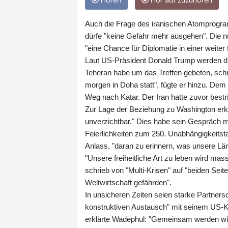
Hören
Hör auf zuzuhören
Auch die Frage des iranischen Atomprog
dürfe "keine Gefahr mehr ausgehen". Die nu
"eine Chance für Diplomatie in einer weiter 
Laut US-Präsident Donald Trump werden die
Teheran habe um das Treffen gebeten, schr
morgen in Doha statt", fügte er hinzu. De
Weg nach Katar. Der Iran hatte zuvor bestr
Zur Lage der Beziehung zu Washington erklä
unverzichtbar." Dies habe sein Gespräch m
Feierlichkeiten zum 250. Unabhängigkeitst
Anlass, "daran zu erinnern, was unsere Län
"Unsere freiheitliche Art zu leben wird mas
schrieb von "Multi-Krisen" auf "beiden Seite
Weltwirtschaft gefährden".
In unsicheren Zeiten seien starke Partners
konstruktiven Austausch" mit seinem US-Ko
erklärte Wadephul: "Gemeinsam werden wir