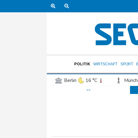
POLITIK
WIRTSCHAFT
SPORT
Berlin
16 °C
Münch
--
Frankfurt am Main
17 °C
Hannover
15 °C
Kö
Rostock
17 °C
Stut
Salzburg
20 °C
Ba