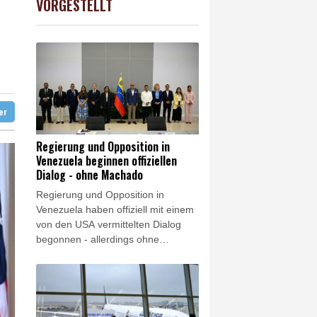
VORGESTELLT
preis
0.07%
4302.4
$
ündigt Vergeltung an
digt Vergeltung an
amaskus
ter
Regierung und Opposition in
Venezuela beginnen offiziellen
Dialog - ohne Machado
Regierung und Opposition in
Venezuela haben offiziell mit einem
von den USA vermittelten Dialog
begonnen - allerdings ohne
Friedensnobelpreisträgerin María
Corina Machado. Bei den
Gesprächen solle es um die
Stärkung der Demokratie und die
Garantie politischer Rechte gehen,