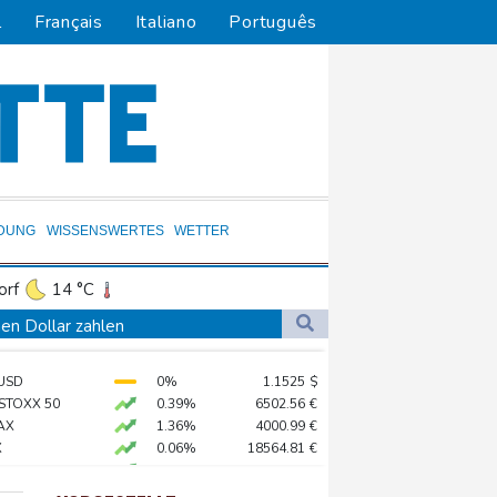
l
Français
Italiano
Português
LDUNG
WISSENSWERTES
WETTER
orf
14 °C
Dortmund
12 °C
en Dollar zahlen
5 °C
Flensburg
15 °C
log - ohne Machado
USD
0%
1.1525
$
22 °C
stärker überprüfen
 STOXX 50
0.39%
6502.56
€
ständig sein
AX
1.36%
4000.99
€
X
0.06%
18564.81
€
chaft
X
0.01%
32431.12
€
0.05%
26140.13
€