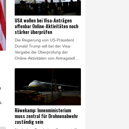
hieß es am Donnerstag beim
Zusammentreffen beider Seiten.
Zudem solle gemeinsam über das
USA wollen bei Visa-Anträgen
weitere Vorgehen nach dem
offenbar Online-Aktivitäten noch
schweren Doppel-Erdbeben gehen,
stärker überprüfen
bei dem Ende Juni mehr als 6000
Die Regierung von US-Präsident
Menschen getötet wurden.
Donald Trump will bei der Visa-
Vergabe die Überprüfung der
Online-Aktivitäten von Antragstellern
offenbar ausweiten. Die
Überprüfung von Instagram-Konten
und ähnlicher Netzwerke solle auf
weitere Visa-Kategorien ausgedehnt
n
werden, unter anderem auf
ausländische Journalisten,
berichtete "The Daily Signal". Die
.
Sprecherin des Weißen Hauses,
Röwekamp: Innenministerium
Karoline Leavitt, teilte am
muss zentral für Drohnenabwehr
Donnerstag auf ihrem X-Konto den
zuständig sein
entsprechenden Artikel - ohne ihn