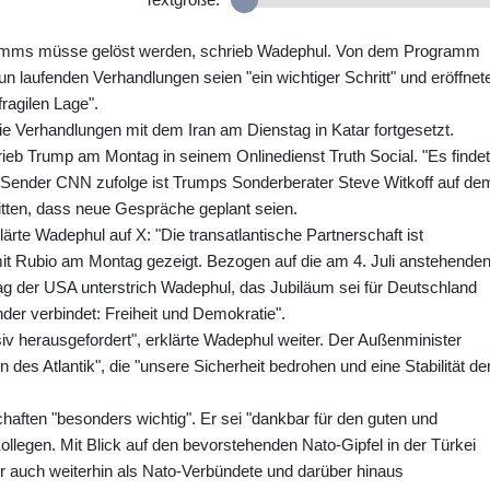
ramms müsse gelöst werden, schrieb Wadephul. Von dem Programm
n laufenden Verhandlungen seien "ein wichtiger Schritt" und eröffnet
fragilen Lage".
 Verhandlungen mit dem Iran am Dienstag in Katar fortgesetzt.
ieb Trump am Montag in seinem Onlinedienst Truth Social. "Es findet
m Sender CNN zufolge ist Trumps Sonderberater Steve Witkoff auf de
itten, dass neue Gespräche geplant seien.
rte Wadephul auf X: "Die transatlantische Partnerschaft ist
it Rubio am Montag gezeigt. Bezogen auf die am 4. Juli anstehende
ag der USA unterstrich Wadephul, das Jubiläum sei für Deutschland
der verbindet: Freiheit und Demokratie".
siv herausgefordert", erklärte Wadephul weiter. Der Außenminister
n des Atlantik", die "unsere Sicherheit bedrohen und eine Stabilität de
chaften "besonders wichtig". Er sei "dankbar für den guten und
llegen. Mit Blick auf den bevorstehenden Nato-Gipfel in der Türkei
 auch weiterhin als Nato-Verbündete und darüber hinaus