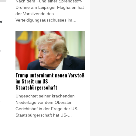
Nach dem Fund einer Sprengstoff-
explizit zu bestätigen.
Drohne am Leipziger Flughafen hat
der Vorsitzende des
Verteidigungsausschusses im
en
Bundestag, Thomas Röwekamp
(CDU), eine Zentralisierung der
Zuständigkeit für die Drohnen-
Abwehr beim
m
Bundesinnenministerium gefordert.
Die bisher zu Leipzig vorliegenden
Erkenntnisse "bestätigen die
Dringlichkeit, auf die Bedrohung
n
Trump unternimmt neuen Vorstoß
ziviler Infrastruktur durch Drohnen
im Streit um US-
schnell neue Antworten zu finden",
Staatsbürgerschaft
sagte er dem Redaktionsnetzwerk
Ungeachtet seiner krachenden
Deutschland (Freitagsausgaben).
r
Niederlage vor dem Obersten
"Wir brauchen eine zentrale
Gerichtshof in der Frage der US-
Zuständigkeit statt einer Vielzahl
Staatsbürgerschaft hat US-
föderaler Luftsicherheitsbehörden."
Präsident Donald Trump in dem
Streit einen weiteren Vorstoß
unternommen. Er unterzeichnete