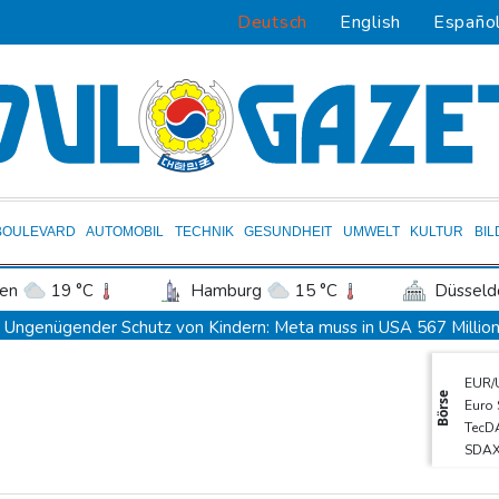
Deutsch
English
Españo
BOULEVARD
AUTOMOBIL
TECHNIK
GESUNDHEIT
UMWELT
KULTUR
BI
en
19 °C
Hamburg
15 °C
Düsseld
Potsdam
17 °C
Leipzig
16 °C
Ungenügender Schutz von Kindern: Meta muss in USA 567 Million
ln
14 °C
Kiel
15 °C
Bremen
1
Regierung und Opposition in Venezuela beginnen offiziellen Dia
EUR/
tgart
16 °C
Dresden
19 °C
Wien
USA wollen bei Visa-Anträgen offenbar Online-Aktivitäten noch 
Börse
Euro
den-Baden
14 °C
Röwekamp: Innenministerium muss zentral für Drohnenabwehr zu
TecD
SDA
Trump unternimmt neuen Vorstoß im Streit um US-Staatsbürgers
MDA
Erdogan reist zu Dreier-Gipfel mit Pakistan nach Saudi-Arabien
DAX