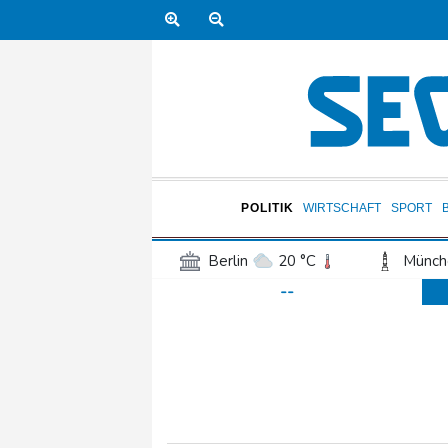
POLITIK
WIRTSCHAFT
SPORT
Berlin
20 °C
Münch
--
Frankfurt am Main
25 °C
Hannover
20 °C
Kö
Rostock
20 °C
Stut
Salzburg
26 °C
Ba