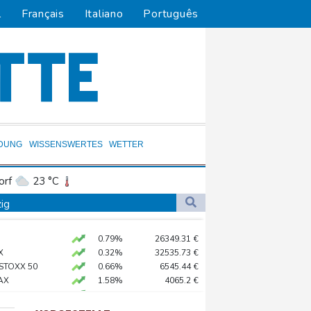
l
Français
Italiano
Português
LDUNG
WISSENSWERTES
WETTER
orf
23 °C
Dortmund
20 °C
zig
9 °C
Flensburg
18 °C
ittelt wegen Sabotage
0.79%
26349.31
€
29 °C
e Wahlkampf-Einmischung an
X
0.32%
32535.73
€
 KI vorschlagen
 STOXX 50
0.66%
6545.44
€
AX
1.58%
4065.2
€
X
0.56%
18670.01
€
ft für Lina E.
preis
1.97%
4386.1
$