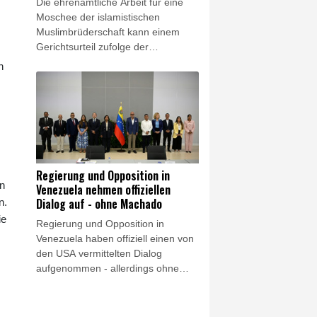
Die ehrenamtliche Arbeit für eine
pakistanischen Regierungschef
Moschee der islamistischen
Shebaz Sharif einen
Muslimbrüderschaft kann einem
Verteidigungspakt schließen.
Gerichtsurteil zufolge der
Übernahme in das
n
Beamtenverhältnis entgegenstehen.
Das entschied das
Verwaltungsgericht Karlsruhe und
wies damit die Klage einer
Mitarbeiterin der städtischen
Ausländerbehörde ab, wie das
Gericht am Freitag in der baden-
Regierung und Opposition in
württembergischen Stadt mitteilte.
in
Venezuela nehmen offiziellen
Dialog auf - ohne Machado
n.
ie
Regierung und Opposition in
Venezuela haben offiziell einen von
den USA vermittelten Dialog
aufgenommen - allerdings ohne
Oppositionsführerin und
Friedensnobelpreisträgerin María
Corina Machado. Am Ende der