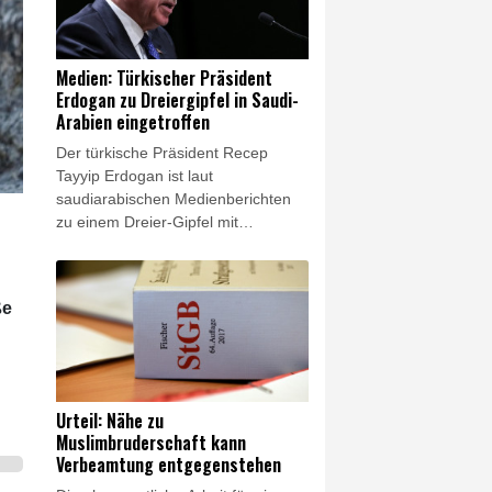
Einmischung in seine
demokratischen Debatten dulden,
geschweige denn in seine
Medien: Türkischer Präsident
Wahlprozesse", erklärte Barrot am
Erdogan zu Dreiergipfel in Saudi-
Freitag im Onlinedienst X.
Arabien eingetroffen
Der türkische Präsident Recep
Tayyip Erdogan ist laut
saudiarabischen Medienberichten
zu einem Dreier-Gipfel mit
Vertretern Saudi-Arabiens und
Pakistans in der saudiarabischen
Stadt Dschidda eingetroffen.
ße
Erdogan kam am Freitag in der
Hafenstadt am Roten Meer an, wie
der saudiarabische Fernsehsender
Alechbarija berichtete. Dort will er
nach Angaben aus saudiarabischen
Urteil: Nähe zu
Regierungs- und Armeekreisen mit
Muslimbruderschaft kann
dem saudiarabischen Kronprinzen
Verbeamtung entgegenstehen
Mohammed bin Salman und dem