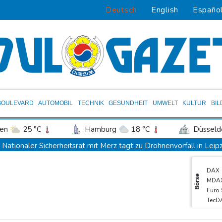
Deutsch
English
Españo
BOULEVARD
AUTOMOBIL
TECHNIK
GESUNDHEIT
UMWELT
KULTUR
BI
en
25 °C
Hamburg
18 °C
Düsseld
Potsdam
21 °C
Leipzig
23 °C
Nationaler Sicherheitsrat mit Merz tagt zu Drohnenvorfall in Leip
ln
21 °C
Kiel
18 °C
Bremen
1
Kabel der Deutschen Bahn beschädigt: Kölner Staatsschutz erm
DAX
tgart
27 °C
Dresden
25 °C
Wien
Frankreichs Außenminister Barrot kündigt Reaktion auf russisch
Börse
MDA
den-Baden
24 °C
Ein Viertel der Reisenden in Deutschland lässt sich Ziele von der
Euro
TecD
Norwegens Fußball-Verband fordert Infantinos Rücktritt
SDA
Verurteilte Linksextremistin: Bundesgerichtshof bestätigt Beugeha
Gold