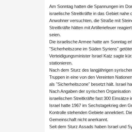
Am Sonntag hatten die Spannungen im Dor
israelische Streitkräfte in das Gebiet nah
Anwohner versuchten, die Straße mit Stein
Streitkräfte hätten mit Artilleriefeuer reag
seien.
Die israelische Armee hatte am Sonntag er
"Sicherheitszone im Süden Syriens" getöt
Verteidigungsminister Israel Katz sagte kür
stationieren.
Nach dem Sturz des langjährigen syrische
Truppen in eine von den Vereinten Natione
als "Sicherheitszone" besetzt hält. Israel h
Nach Angaben der syrischen Organisation Sid
israelischen Streitkräfte fast 300 Einsätz
Israel hatte 1967 im Sechstagekrieg den Gr
Kontrolle stehenden Gebiete annektiert. Di
Gemeinschaft nicht anerkannt.
Seit dem Sturz Assads haben Israel und Sy