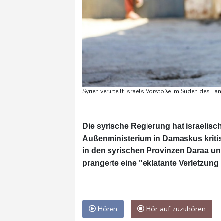
Syrien verurteilt Israels Vorstöße im Süden des La
Die syrische Regierung hat israelisc
Außenministerium in Damaskus kritisi
in den syrischen Provinzen Daraa un
prangerte eine "eklatante Verletzung d
Hören
Hör auf zuzuhören