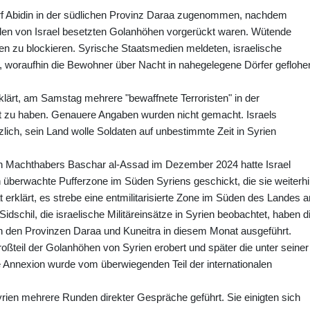
f Abidin in der südlichen Provinz Daraa zugenommen, nachdem
e den von Israel besetzten Golanhöhen vorgerückt waren. Wütende
en zu blockieren. Syrische Staatsmedien meldeten, israelische
iert, woraufhin die Bewohner über Nacht in nahegelegene Dörfer geflohe
klärt, am Samstag mehrere "bewaffnete Terroristen" in der
et zu haben. Genauere Angaben wurden nicht gemacht. Israels
zlich, sein Land wolle Soldaten auf unbestimmte Zeit in Syrien
n Machthabers Baschar al-Assad im Dezember 2024 hatte Israel
n überwachte Pufferzone im Süden Syriens geschickt, die sie weiterh
at erklärt, es strebe eine entmilitarisierte Zone im Süden des Landes a
schil, die israelische Militäreinsätze in Syrien beobachtet, haben d
e in den Provinzen Daraa und Kuneitra in diesem Monat ausgeführt.
oßteil der Golanhöhen von Syrien erobert und später die unter seiner
e Annexion wurde vom überwiegenden Teil der internationalen
rien mehrere Runden direkter Gespräche geführt. Sie einigten sich