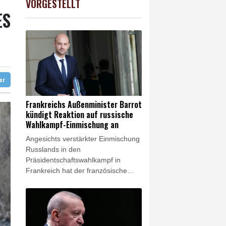
VORGESTELLT
USD
0.12%
1.1539
$
 L
abien eingetroffen
rdstand bei Exporten
ter
Frankreichs Außenminister Barrot
kündigt Reaktion auf russische
Wahlkampf-Einmischung an
Angesichts verstärkter Einmischung
Russlands in den
Präsidentschaftswahlkampf in
Frankreich hat der französische
Außenminister Jean-Noël Barrot
scharfe Gegenmaßnahmen
angekündigt. Die Regierung in Paris
werde acht Monate vor der Wahl
"keinen Versuch ausländischer