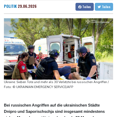
Industrie begrüßt sie
Dresden
28 °C
Wien
30 °C
POLITIK
29.06.2026
Teilen
Teilen
US-Senat bestätigt mit knapper Mehrheit Trumps umstrittenen
Salzburg
30 °C
Justizminister Blanche
Baden-Baden
28 °C
Schwimm-EM: Schmidbauer verliert Titel, Halbisch gewinnt
Bronze
Frankreich: Crémant-Lese in Burgund beginnt wegen Hitzewellen
so früh wie nie
Europas Automarkt wächst, doch der E-Auto-Boom verschärft
den Druck
Klinsmann über Horror-Verletzung: "Ich hatte Glück"
Ukraine: Sieben Tote und mehr als 30 Verletzte bei russischen Angriffen /
Foto: © UKRAINIAN EMERGENCY SERVICE/AFP
Bei russischen Angriffen auf die ukrainischen Städte
Dnipro und Saporischschja sind insgesamt mindestens